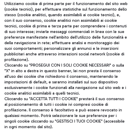
Seguici sui social
Utilizziamo cookie di prima parte per il funzionamento del sito web
(cookie tecnici), per effettuare statistiche sul funzionamento dello
stesso (cookie analitici, quando assimilabili ai cookie tecnici), e,
con il suo consenso, cookie analitici non assimilabili ai cookie
tecnici, cookie di prima e terza parte per comprendere i contenuti
di suo interesse; inviarle messaggi commerciali in linea con le sue
TRAVEL JOURNAL
preferenze manifestate nell'ambito dell'utilizzo delle funzionalità e
della navigazione in rete; effettuare analisi e monitoraggio dei
ITA
suoi comportamenti; personalizzare gli annunci e le inserzioni
pubblicitari anche attraverso interazioni social network (cookie di
profilazione).
Cliccando su "PROSEGUI CON I SOLI COOKIE NECESSARI" o sulla
"X" in alto a destra in questo banner, lei non presta il consenso
all'uso dei cookie che richiedono il consenso, mantenendo le
impostazioni di default, e saranno installati sul suo dispositivo
esclusivamente i cookie funzionali alla navigazione sul sito web e i
Aeroporti di Roma S.p.A. - Società soggetta a direzione e
cookie analitici assimilabili a quelli tecnici.
coordinamento di Mundys S.p.A.
Cliccando su "ACCETTA TUTTI I COOKIE" presterà il suo consenso
al posizionamento di tutti i cookie ivi compresi cookie di
Codice fiscale e Registro delle Imprese di Roma 13032990155 P.
profilazione. Il consenso è facoltativo e può essere revocato in
IVA 06572251004
qualsiasi momento. Potrà selezionare le sue preferenze per i
Capitale sociale 62.224.743,00 int. vers.
singoli cookie cliccando su "GESTISCI I TUOI COOKIE" (accessibile
Sede legale: Via Pier Paolo Racchetti 1 - 00054 Fiumicino (RM)
in ogni momento dal sito).
telefono +39 06 65951