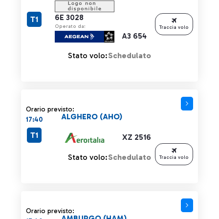
6E 3028
T1
Operato da:
Traccia volo
A3 654
Stato volo:
Schedulato
Orario previsto:
ALGHERO (AHO)
17:40
T1
XZ 2516
Stato volo:
Schedulato
Traccia volo
Orario previsto:
AMBURGO (HAM)