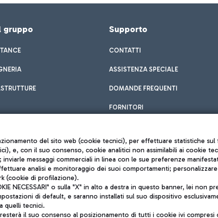
el gruppo
Supporto
STANCE
CONTATTI
GNERIA
ASSISTENZA SPECIALE
ASTRUTTURE
DOMANDE FREQUENTI
FORNITORI
unzionamento del sito web (cookie tecnici), per effettuare statistiche s
nici), e, con il suo consenso, cookie analitici non assimilabili ai cookie te
inviarle messaggi commerciali in linea con le sue preferenze manifestate 
effettuare analisi e monitoraggio dei suoi comportamenti; personalizzare g
k (cookie di profilazione).
Privacy policy
 NECESSARI" o sulla "X" in alto a destra in questo banner, lei non pres
Note legali
stazioni di default, e saranno installati sul suo dispositivo esclusivame
Mappa sito
a quelli tecnici.
nto di Mundys S.p.A.
Accessibilità
sterà il suo consenso al posizionamento di tutti i cookie ivi compresi c
6572251004