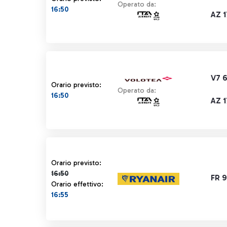
Operato da:
16:50
AZ 
V7 
Orario previsto:
Operato da:
16:50
AZ 
Orario previsto 16:50 barrato
Orario previsto:
16:50
FR 
Orario effettivo:
16:55