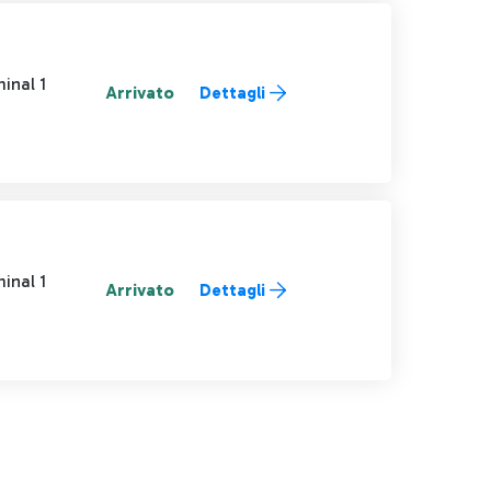
inal 1
Arrivato
Dettagli
inal 1
Arrivato
Dettagli
AB to navigate.