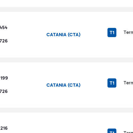
3454
Term
T1
CATANIA (CTA)
1726
7199
Term
T1
CATANIA (CTA)
1726
8216
Term