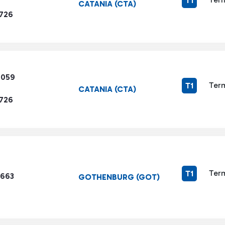
T1
CATANIA (CTA)
1726
6059
Term
T1
CATANIA (CTA)
1726
Term
T1
9663
GOTHENBURG (GOT)