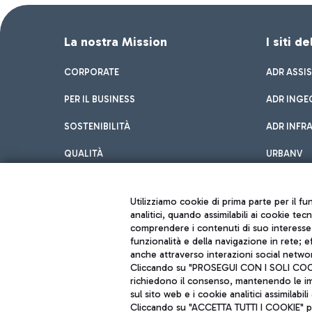
La nostra Mission
I siti d
CORPORATE
ADR ASSI
PER IL BUSINESS
ADR INGE
SOSTENIBILITÀ
ADR INFR
QUALITÀ
URBANV
INNOVATION
Utilizziamo cookie di prima parte per il f
analitici, quando assimilabili ai cookie tec
comprendere i contenuti di suo interesse; 
funzionalità e della navigazione in rete; 
anche attraverso interazioni social networ
Cliccando su "PROSEGUI CON I SOLI COOKIE
richiedono il consenso, mantenendo le impo
sul sito web e i cookie analitici assimilabili 
Aeroporti di Roma S.p.A. - Società soggetta a direzione e coordiname
Cliccando su "ACCETTA TUTTI I COOKIE" pre
Codice fiscale e Registro delle Imprese di Roma 13032990155 P. IVA 0