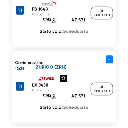
FB 1649
T1
Operato da:
Traccia volo
AZ 571
Stato volo:
Schedulato
Orario previsto:
ZURIGO (ZRH)
12:25
LX 3438
T1
Operato da:
Traccia volo
AZ 571
Stato volo:
Schedulato