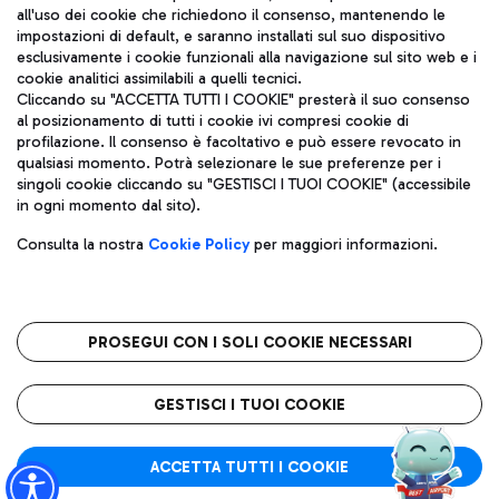
all'uso dei cookie che richiedono il consenso, mantenendo le
impostazioni di default, e saranno installati sul suo dispositivo
esclusivamente i cookie funzionali alla navigazione sul sito web e i
Aeroporti di Roma S.p.A. - Società soggetta a direzione e
cookie analitici assimilabili a quelli tecnici.
coordinamento di Mundys S.p.A.
Cliccando su "ACCETTA TUTTI I COOKIE" presterà il suo consenso
al posizionamento di tutti i cookie ivi compresi cookie di
Codice fiscale e Registro delle Imprese di Roma 13032990155 P.
profilazione. Il consenso è facoltativo e può essere revocato in
IVA 06572251004
qualsiasi momento. Potrà selezionare le sue preferenze per i
Capitale sociale 62.224.743,00 int. vers.
singoli cookie cliccando su "GESTISCI I TUOI COOKIE" (accessibile
Sede legale: Via Pier Paolo Racchetti 1 - 00054 Fiumicino (RM)
in ogni momento dal sito).
telefono +39 06 65951
Privacy policy
Note legali
Consulta la nostra
Cookie Policy
per maggiori informazioni.
Mappa sito
Accessibilità
Roma FCO
L'aeroporto stellato
PROSEGUI CON I SOLI COOKIE NECESSARI
QUALITÀ
SOSTENIBILITÀ
INNOVAZIONE
GESTISCI I TUOI COOKIE
ACCETTA TUTTI I COOKIE