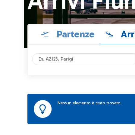
Arrivi Fiu
Partenze
Arr
Nessun elemento è stato trovato.