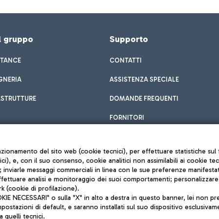
el gruppo
Supporto
STANCE
CONTATTI
GNERIA
ASSISTENZA SPECIALE
ASTRUTTURE
DOMANDE FREQUENTI
FORNITORI
unzionamento del sito web (cookie tecnici), per effettuare statistiche s
nici), e, con il suo consenso, cookie analitici non assimilabili ai cookie te
inviarle messaggi commerciali in linea con le sue preferenze manifestate 
effettuare analisi e monitoraggio dei suoi comportamenti; personalizzare g
k (cookie di profilazione).
Privacy policy
 NECESSARI" o sulla "X" in alto a destra in questo banner, lei non pres
Note legali
stazioni di default, e saranno installati sul suo dispositivo esclusivame
Mappa sito
a quelli tecnici.
nto di Mundys S.p.A.