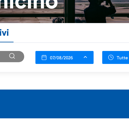
micino
ivi
07/08/2026
Tutte 