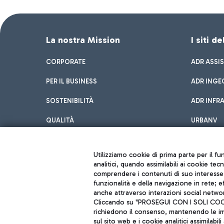
La nostra Mission
I siti d
CORPORATE
ADR ASSI
PER IL BUSINESS
ADR INGE
SOSTENIBILITÀ
ADR INFR
QUALITÀ
URBANV
INNOVATION
Utilizziamo cookie di prima parte per il f
analitici, quando assimilabili ai cookie tec
comprendere i contenuti di suo interesse; 
funzionalità e della navigazione in rete; 
anche attraverso interazioni social networ
Cliccando su "PROSEGUI CON I SOLI COOKIE
richiedono il consenso, mantenendo le impo
sul sito web e i cookie analitici assimilabili 
Aeroporti di Roma S.p.A. - Società soggetta a direzione e coordiname