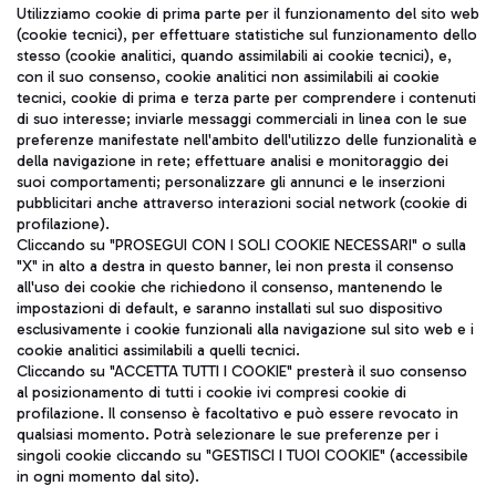
Seguici sui social
Utilizziamo cookie di prima parte per il funzionamento del sito web
(cookie tecnici), per effettuare statistiche sul funzionamento dello
stesso (cookie analitici, quando assimilabili ai cookie tecnici), e,
con il suo consenso, cookie analitici non assimilabili ai cookie
tecnici, cookie di prima e terza parte per comprendere i contenuti
di suo interesse; inviarle messaggi commerciali in linea con le sue
TRAVEL JOURNAL
preferenze manifestate nell'ambito dell'utilizzo delle funzionalità e
della navigazione in rete; effettuare analisi e monitoraggio dei
ITA
suoi comportamenti; personalizzare gli annunci e le inserzioni
pubblicitari anche attraverso interazioni social network (cookie di
profilazione).
Cliccando su "PROSEGUI CON I SOLI COOKIE NECESSARI" o sulla
"X" in alto a destra in questo banner, lei non presta il consenso
all'uso dei cookie che richiedono il consenso, mantenendo le
impostazioni di default, e saranno installati sul suo dispositivo
esclusivamente i cookie funzionali alla navigazione sul sito web e i
Aeroporti di Roma S.p.A. - Società soggetta a direzione e
cookie analitici assimilabili a quelli tecnici.
coordinamento di Mundys S.p.A.
Cliccando su "ACCETTA TUTTI I COOKIE" presterà il suo consenso
al posizionamento di tutti i cookie ivi compresi cookie di
Codice fiscale e Registro delle Imprese di Roma 13032990155 P.
profilazione. Il consenso è facoltativo e può essere revocato in
IVA 06572251004
qualsiasi momento. Potrà selezionare le sue preferenze per i
Capitale sociale 62.224.743,00 int. vers.
singoli cookie cliccando su "GESTISCI I TUOI COOKIE" (accessibile
Sede legale: Via Pier Paolo Racchetti 1 - 00054 Fiumicino (RM)
in ogni momento dal sito).
telefono +39 06 65951