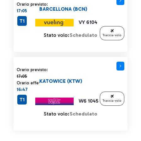
Orario previsto:
BARCELLONA (BCN)
17:05
T1
VY 6104
Stato volo:
Schedulato
Traccia volo
Orario previsto 17:05 barrato
Orario previsto:
17:05
KATOWICE (KTW)
Orario effettivo:
16:47
T1
W6 1045
Traccia volo
Stato volo:
Schedulato