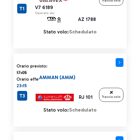
Traccia volo
V7 6189
T1
Operato da:
AZ 1788
Stato volo:
Schedulato
Orario previsto 17:05 barrato
Orario previsto:
17:05
AMMAN (AMM)
Orario effettivo:
23:15
T3
RJ 101
Traccia volo
Stato volo:
Schedulato