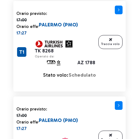
Orario previsto 17:00 barrato
Orario previsto:
17:00
PALERMO (PMO)
Orario effettivo:
17:27
Traccia volo
TK 8268
T1
Operato da:
AZ 1788
Stato volo:
Schedulato
Orario previsto 17:00 barrato
Orario previsto:
17:00
PALERMO (PMO)
Orario effettivo:
17:27