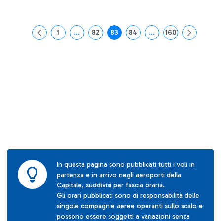
1
...
82
83
84
...
160
Pagina
Pagine intermedie Use TAB to navigate.
Pagina
Pagina
Pagina
Pagine intermedie Use
Pagina
In questa pagina sono pubblicati tutti i voli in
partenza e in arrivo negli aeroporti della
Capitale, suddivisi per fascia oraria.
Gli orari pubblicati sono di responsabilità delle
singole compagnie aeree operanti sullo scalo e
possono essere soggetti a variazioni senza