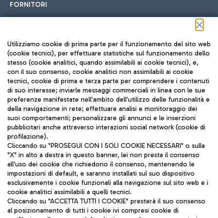
FORNITORI
Seguici sui social
Utilizziamo cookie di prima parte per il funzionamento del sito web
(cookie tecnici), per effettuare statistiche sul funzionamento dello
stesso (cookie analitici, quando assimilabili ai cookie tecnici), e,
con il suo consenso, cookie analitici non assimilabili ai cookie
tecnici, cookie di prima e terza parte per comprendere i contenuti
di suo interesse; inviarle messaggi commerciali in linea con le sue
TRAVEL JOURNAL
preferenze manifestate nell'ambito dell'utilizzo delle funzionalità e
della navigazione in rete; effettuare analisi e monitoraggio dei
ITA
suoi comportamenti; personalizzare gli annunci e le inserzioni
pubblicitari anche attraverso interazioni social network (cookie di
profilazione).
Cliccando su "PROSEGUI CON I SOLI COOKIE NECESSARI" o sulla
"X" in alto a destra in questo banner, lei non presta il consenso
all'uso dei cookie che richiedono il consenso, mantenendo le
impostazioni di default, e saranno installati sul suo dispositivo
esclusivamente i cookie funzionali alla navigazione sul sito web e i
Aeroporti di Roma S.p.A. - Società soggetta a direzione e
cookie analitici assimilabili a quelli tecnici.
coordinamento di Mundys S.p.A.
Cliccando su "ACCETTA TUTTI I COOKIE" presterà il suo consenso
al posizionamento di tutti i cookie ivi compresi cookie di
Codice fiscale e Registro delle Imprese di Roma 13032990155 P.