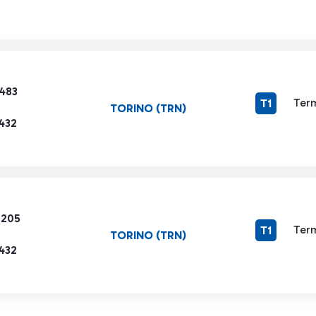
3483
Term
T1
TORINO (TRN)
432
7205
Term
T1
TORINO (TRN)
432