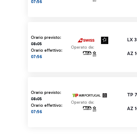
07:56
Orario previsto 08:05 barrato
Orario previsto:
LX 
08:05
Operato da:
Orario effettivo:
AZ 1
07:56
Orario previsto 08:05 barrato
Orario previsto:
TP 
08:05
Operato da:
Orario effettivo:
AZ 1
07:56