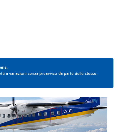
AB to navigate.
aria.
ti a variazioni senza preavviso da parte delle stesse.