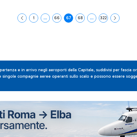
1
...
66
67
68
...
322
Pagina
Pagine intermedie Use TAB to navigate.
Pagina
Pagina
Pagina
Pagine intermedie Use T
Pagina
 partenza e in arrivo negli aeroporti della Capitale, suddivisi per fascia or
lle singole compagnie aeree operanti sullo scalo e possono essere sogget