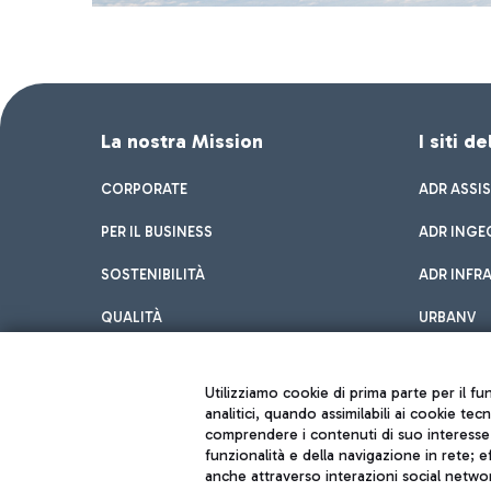
La nostra Mission
I siti d
CORPORATE
ADR ASSI
PER IL BUSINESS
ADR INGE
SOSTENIBILITÀ
ADR INFR
QUALITÀ
URBANV
INNOVATION
Utilizziamo cookie di prima parte per il f
analitici, quando assimilabili ai cookie tec
comprendere i contenuti di suo interesse; 
funzionalità e della navigazione in rete; 
anche attraverso interazioni social networ