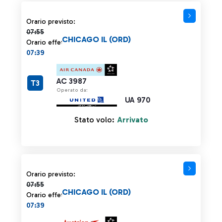
Orario previsto 07:55 barrato
Orario previsto:
07:55
CHICAGO IL (ORD)
Orario effettivo:
07:39
AC 3987
T3
Operato da:
UA 970
Stato volo:
Arrivato
Orario previsto 07:55 barrato
Orario previsto:
07:55
CHICAGO IL (ORD)
Orario effettivo:
07:39