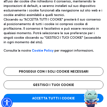
all'uso dei cookie che richiedono il consenso, mantenendo le
impostazioni di default, e saranno installati sul suo dispositivo
esclusivamente i cookie funzionali alla navigazione sul sito web e i
Aeroporti di Roma S.p.A. - Società soggetta a direzione e
cookie analitici assimilabili a quelli tecnici.
coordinamento di Mundys S.p.A.
Cliccando su "ACCETTA TUTTI I COOKIE" presterà il suo consenso
al posizionamento di tutti i cookie ivi compresi cookie di
Codice fiscale e Registro delle Imprese di Roma 13032990155 P.
profilazione. Il consenso è facoltativo e può essere revocato in
IVA 06572251004
qualsiasi momento. Potrà selezionare le sue preferenze per i
Capitale sociale 62.224.743,00 int. vers.
singoli cookie cliccando su "GESTISCI I TUOI COOKIE" (accessibile
Sede legale: Via Pier Paolo Racchetti 1 - 00054 Fiumicino (RM)
in ogni momento dal sito).
telefono +39 06 65951
Privacy policy
Note legali
Consulta la nostra
Cookie Policy
per maggiori informazioni.
Mappa sito
Accessibilità
Roma FCO
L'aeroporto stellato
PROSEGUI CON I SOLI COOKIE NECESSARI
QUALITÀ
SOSTENIBILITÀ
INNOVAZIONE
GESTISCI I TUOI COOKIE
ACCETTA TUTTI I COOKIE