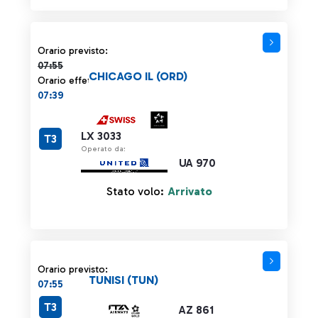
Orario previsto 07:55 barrato
Orario previsto:
07:55
CHICAGO IL (ORD)
Orario effettivo:
07:39
LX 3033
T3
Operato da:
UA 970
Stato volo:
Arrivato
Orario previsto:
TUNISI (TUN)
07:55
T3
AZ 861