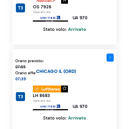
OS 7926
T3
Operato da:
UA 970
Stato volo:
Arrivato
Orario previsto 07:55 barrato
Orario previsto:
07:55
CHICAGO IL (ORD)
Orario effettivo:
07:39
LH 8683
T3
Operato da:
UA 970
Stato volo:
Arrivato