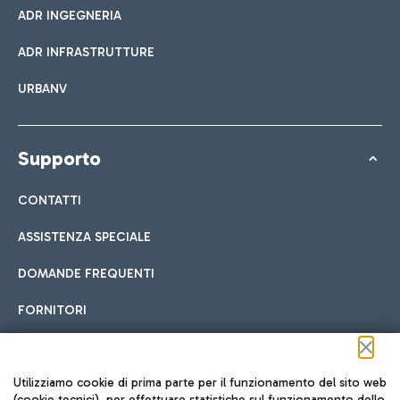
ADR INGEGNERIA
ADR INFRASTRUTTURE
URBANV
Supporto
CONTATTI
ASSISTENZA SPECIALE
DOMANDE FREQUENTI
FORNITORI
Seguici sui social
Utilizziamo cookie di prima parte per il funzionamento del sito web
(cookie tecnici), per effettuare statistiche sul funzionamento dello