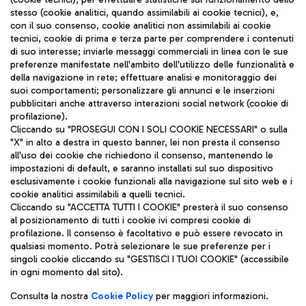
stesso (cookie analitici, quando assimilabili ai cookie tecnici), e,
con il suo consenso, cookie analitici non assimilabili ai cookie
tecnici, cookie di prima e terza parte per comprendere i contenuti
di suo interesse; inviarle messaggi commerciali in linea con le sue
TRAVEL JOURNAL
preferenze manifestate nell'ambito dell'utilizzo delle funzionalità e
della navigazione in rete; effettuare analisi e monitoraggio dei
ITA
suoi comportamenti; personalizzare gli annunci e le inserzioni
pubblicitari anche attraverso interazioni social network (cookie di
profilazione).
Cliccando su "PROSEGUI CON I SOLI COOKIE NECESSARI" o sulla
"X" in alto a destra in questo banner, lei non presta il consenso
all'uso dei cookie che richiedono il consenso, mantenendo le
impostazioni di default, e saranno installati sul suo dispositivo
esclusivamente i cookie funzionali alla navigazione sul sito web e i
Aeroporti di Roma S.p.A. - Società soggetta a direzione e
cookie analitici assimilabili a quelli tecnici.
coordinamento di Mundys S.p.A.
Cliccando su "ACCETTA TUTTI I COOKIE" presterà il suo consenso
al posizionamento di tutti i cookie ivi compresi cookie di
Codice fiscale e Registro delle Imprese di Roma 13032990155 P.
profilazione. Il consenso è facoltativo e può essere revocato in
IVA 06572251004
qualsiasi momento. Potrà selezionare le sue preferenze per i
Capitale sociale 62.224.743,00 int. vers.
singoli cookie cliccando su "GESTISCI I TUOI COOKIE" (accessibile
Sede legale: Via Pier Paolo Racchetti 1 - 00054 Fiumicino (RM)
in ogni momento dal sito).
telefono +39 06 65951
Privacy policy
Note legali
Consulta la nostra
Cookie Policy
per maggiori informazioni.