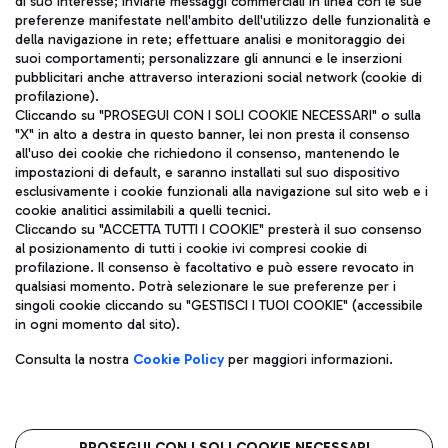
di suo interesse; inviarle messaggi commerciali in linea con le sue
TRAVEL JOURNAL
preferenze manifestate nell'ambito dell'utilizzo delle funzionalità e
della navigazione in rete; effettuare analisi e monitoraggio dei
ITA
suoi comportamenti; personalizzare gli annunci e le inserzioni
pubblicitari anche attraverso interazioni social network (cookie di
profilazione).
Cliccando su "PROSEGUI CON I SOLI COOKIE NECESSARI" o sulla
"X" in alto a destra in questo banner, lei non presta il consenso
all'uso dei cookie che richiedono il consenso, mantenendo le
impostazioni di default, e saranno installati sul suo dispositivo
esclusivamente i cookie funzionali alla navigazione sul sito web e i
Aeroporti di Roma S.p.A. - Società soggetta a direzione e
cookie analitici assimilabili a quelli tecnici.
coordinamento di Mundys S.p.A.
Cliccando su "ACCETTA TUTTI I COOKIE" presterà il suo consenso
al posizionamento di tutti i cookie ivi compresi cookie di
Codice fiscale e Registro delle Imprese di Roma 13032990155 P.
profilazione. Il consenso è facoltativo e può essere revocato in
IVA 06572251004
qualsiasi momento. Potrà selezionare le sue preferenze per i
Capitale sociale 62.224.743,00 int. vers.
singoli cookie cliccando su "GESTISCI I TUOI COOKIE" (accessibile
Sede legale: Via Pier Paolo Racchetti 1 - 00054 Fiumicino (RM)
in ogni momento dal sito).
telefono +39 06 65951
Privacy policy
Note legali
Consulta la nostra
Cookie Policy
per maggiori informazioni.
Mappa sito
Accessibilità
Roma FCO
L'aeroporto stellato
PROSEGUI CON I SOLI COOKIE NECESSARI