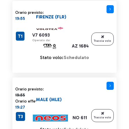
Orario previsto:
FIRENZE (FLR)
19:55
V7 6093
T1
Operato da:
Traccia volo
AZ 1684
Stato volo:
Schedulato
Orario previsto 19:55 barrato
Orario previsto:
19:55
MALE (MLE)
Orario effettivo:
19:27
T3
NO 611
Traccia volo