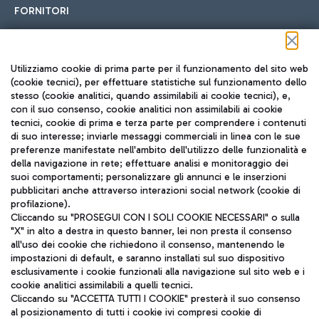
FORNITORI
Seguici sui social
Utilizziamo cookie di prima parte per il funzionamento del sito web
(cookie tecnici), per effettuare statistiche sul funzionamento dello
stesso (cookie analitici, quando assimilabili ai cookie tecnici), e,
con il suo consenso, cookie analitici non assimilabili ai cookie
tecnici, cookie di prima e terza parte per comprendere i contenuti
di suo interesse; inviarle messaggi commerciali in linea con le sue
TRAVEL JOURNAL
preferenze manifestate nell'ambito dell'utilizzo delle funzionalità e
della navigazione in rete; effettuare analisi e monitoraggio dei
ITA
suoi comportamenti; personalizzare gli annunci e le inserzioni
pubblicitari anche attraverso interazioni social network (cookie di
profilazione).
Cliccando su "PROSEGUI CON I SOLI COOKIE NECESSARI" o sulla
"X" in alto a destra in questo banner, lei non presta il consenso
all'uso dei cookie che richiedono il consenso, mantenendo le
impostazioni di default, e saranno installati sul suo dispositivo
esclusivamente i cookie funzionali alla navigazione sul sito web e i
Aeroporti di Roma S.p.A. - Società soggetta a direzione e
cookie analitici assimilabili a quelli tecnici.
coordinamento di Mundys S.p.A.
Cliccando su "ACCETTA TUTTI I COOKIE" presterà il suo consenso
al posizionamento di tutti i cookie ivi compresi cookie di
Codice fiscale e Registro delle Imprese di Roma 13032990155 P.