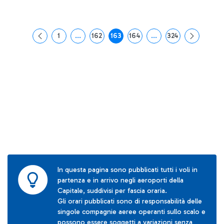
1
...
162
163
164
...
324
Pagina
Pagine intermedie Use TAB to navigate.
Pagina
Pagina
Pagina
Pagine intermedie Use
Pagina
In questa pagina sono pubblicati tutti i voli in
partenza e in arrivo negli aeroporti della
Capitale, suddivisi per fascia oraria.
Gli orari pubblicati sono di responsabilità delle
singole compagnie aeree operanti sullo scalo e
possono essere soggetti a variazioni senza