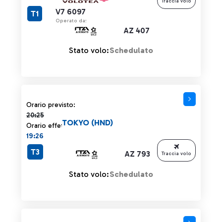
Traccia volo
V7 6097
T1
Operato da:
AZ 407
Stato volo:
Schedulato
Orario previsto 20:25 barrato
Orario previsto:
20:25
TOKYO (HND)
Orario effettivo:
19:26
T3
AZ 793
Traccia volo
Stato volo:
Schedulato