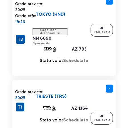
Orario previsto 20:25 barrato
Orario previsto:
20:25
TOKYO (HND)
Orario effettivo:
19:26
Traccia volo
NH 6690
T3
Operato da:
AZ 793
Stato volo:
Schedulato
Orario previsto:
TRIESTE (TRS)
20:25
T1
AZ 1364
Stato volo:
Schedulato
Traccia volo