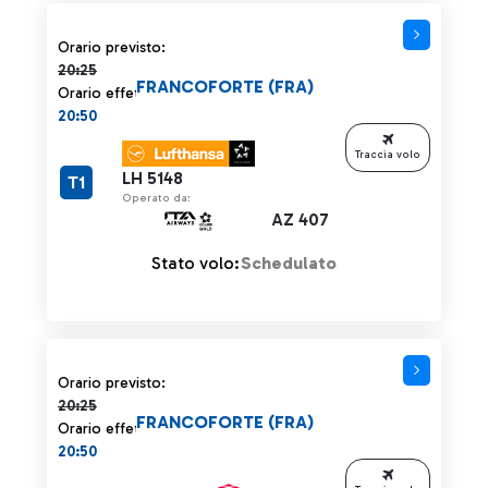
Orario previsto 20:25 barrato
Orario previsto:
20:25
FRANCOFORTE (FRA)
Orario effettivo:
20:50
Traccia volo
LH 5148
T1
Operato da:
AZ 407
Stato volo:
Schedulato
Orario previsto 20:25 barrato
Orario previsto:
20:25
FRANCOFORTE (FRA)
Orario effettivo:
20:50