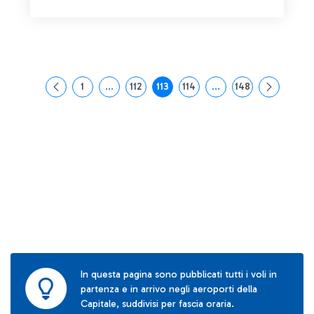
1
...
112
113
114
...
148
Pagina
Pagine intermedie Use TAB to navigate.
Pagina
Pagina
Pagina
Pagine intermedie Use
Pagina
In questa pagina sono pubblicati tutti i voli in
partenza e in arrivo negli aeroporti della
Capitale, suddivisi per fascia oraria.