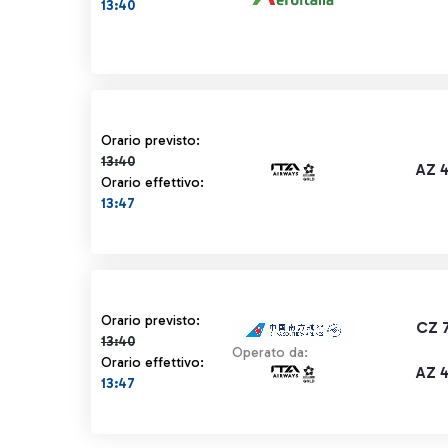
13:40
Orario previsto 13:40 barrato
Orario previsto:
13:40
AZ 
Orario effettivo:
13:47
Orario previsto 13:40 barrato
Orario previsto:
CZ 
13:40
Operato da:
Orario effettivo:
AZ 
13:47