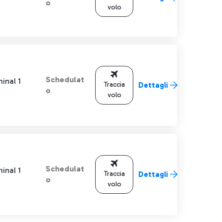
o
volo
Schedulat
inal 1
Traccia
Dettagli
o
volo
Schedulat
inal 1
Traccia
Dettagli
o
volo