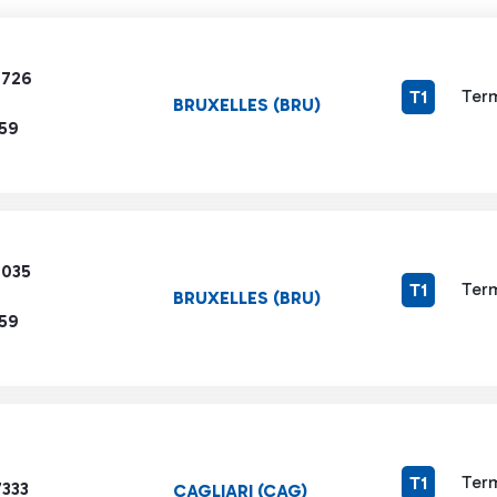
7726
Term
T1
BRUXELLES (BRU)
159
6035
Term
T1
BRUXELLES (BRU)
159
Term
T1
7333
CAGLIARI (CAG)