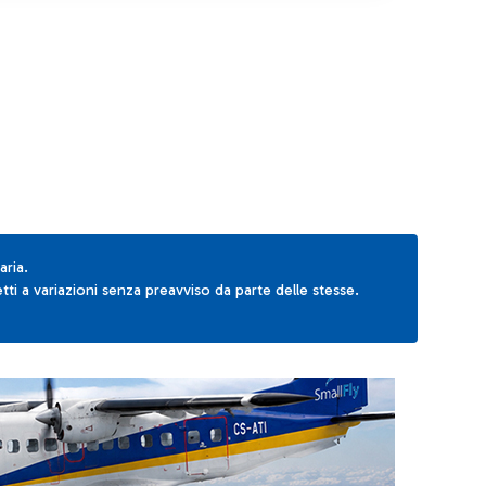
AB to navigate.
aria.
ti a variazioni senza preavviso da parte delle stesse.