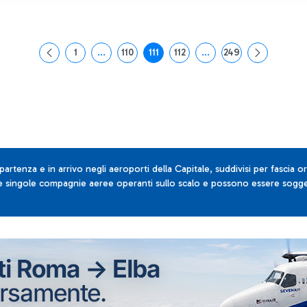
1
...
110
111
112
...
249
Pagina
Pagine intermedie Use TAB to navigate.
Pagina
Pagina
Pagina
Pagine intermedie Use T
Pagina
 partenza e in arrivo negli aeroporti della Capitale, suddivisi per fascia or
lle singole compagnie aeree operanti sullo scalo e possono essere sogget