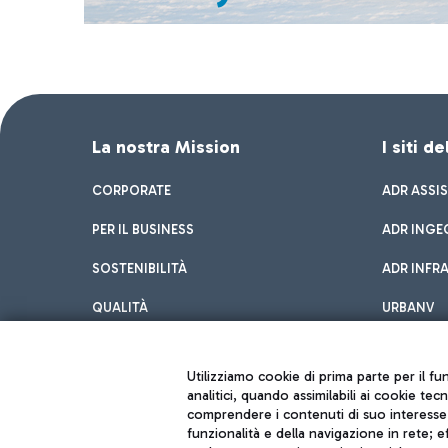
La nostra Mission
I siti d
CORPORATE
ADR ASSI
PER IL BUSINESS
ADR INGE
SOSTENIBILITÀ
ADR INFR
QUALITÀ
URBANV
INNOVATION
Utilizziamo cookie di prima parte per il f
analitici, quando assimilabili ai cookie tec
comprendere i contenuti di suo interesse; 
funzionalità e della navigazione in rete; 