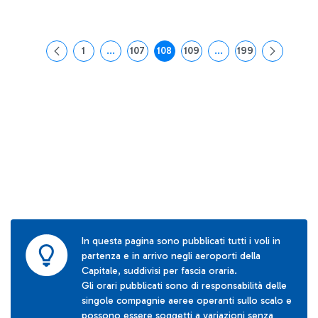
1
...
107
108
109
...
199
Pagina
Pagine intermedie Use TAB to navigate.
Pagina
Pagina
Pagina
Pagine intermedie Use
Pagina
In questa pagina sono pubblicati tutti i voli in
partenza e in arrivo negli aeroporti della
Capitale, suddivisi per fascia oraria.
Gli orari pubblicati sono di responsabilità delle
singole compagnie aeree operanti sullo scalo e
possono essere soggetti a variazioni senza