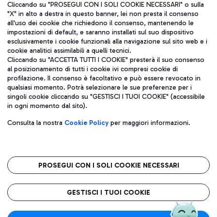
Cliccando su "PROSEGUI CON I SOLI COOKIE NECESSARI" o sulla
"X" in alto a destra in questo banner, lei non presta il consenso
all'uso dei cookie che richiedono il consenso, mantenendo le
impostazioni di default, e saranno installati sul suo dispositivo
esclusivamente i cookie funzionali alla navigazione sul sito web e i
Aeroporti di Roma S.p.A. - Società soggetta a direzione e
cookie analitici assimilabili a quelli tecnici.
coordinamento di Mundys S.p.A.
Cliccando su "ACCETTA TUTTI I COOKIE" presterà il suo consenso
al posizionamento di tutti i cookie ivi compresi cookie di
Codice fiscale e Registro delle Imprese di Roma 13032990155 P.
profilazione. Il consenso è facoltativo e può essere revocato in
IVA 06572251004
qualsiasi momento. Potrà selezionare le sue preferenze per i
Capitale sociale 62.224.743,00 int. vers.
singoli cookie cliccando su "GESTISCI I TUOI COOKIE" (accessibile
Sede legale: Via Pier Paolo Racchetti 1 - 00054 Fiumicino (RM)
in ogni momento dal sito).
telefono +39 06 65951
Privacy policy
Note legali
Consulta la nostra
Cookie Policy
per maggiori informazioni.
Mappa sito
Accessibilità
Roma FCO
L'aeroporto stellato
PROSEGUI CON I SOLI COOKIE NECESSARI
QUALITÀ
SOSTENIBILITÀ
INNOVAZIONE
GESTISCI I TUOI COOKIE