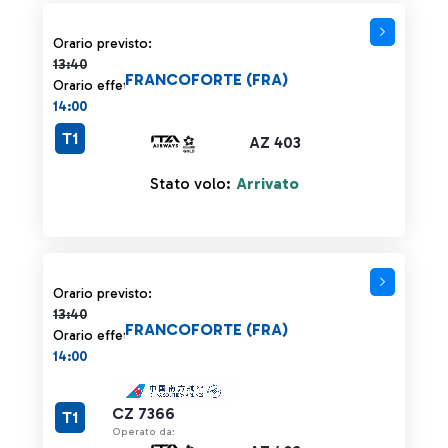
Orario previsto 13:40 barrato
Orario previsto:
13:40
FRANCOFORTE (FRA)
Orario effettivo:
14:00
T1
AZ 403
Stato volo:
Arrivato
Orario previsto 13:40 barrato
Orario previsto:
13:40
FRANCOFORTE (FRA)
Orario effettivo:
14:00
CZ 7366
T1
Operato da: