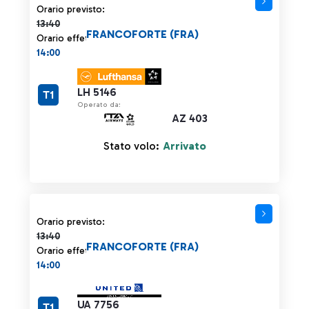
Orario previsto 13:40 barrato
Orario previsto:
13:40
FRANCOFORTE (FRA)
Orario effettivo:
14:00
LH 5146
T1
Operato da:
AZ 403
Stato volo:
Arrivato
Orario previsto 13:40 barrato
Orario previsto:
13:40
FRANCOFORTE (FRA)
Orario effettivo:
14:00
UA 7756
T1