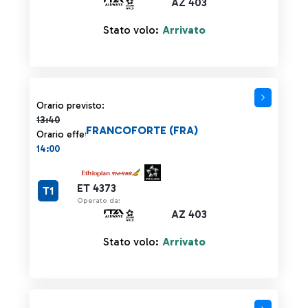
AZ 403
Stato volo:
Arrivato
Orario previsto 13:40 barrato
Orario previsto:
13:40
FRANCOFORTE (FRA)
Orario effettivo:
14:00
ET 4373
T1
Operato da:
AZ 403
Stato volo:
Arrivato