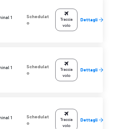
Schedulat
inal 1
Traccia
Dettagli
o
volo
Schedulat
inal 1
Traccia
Dettagli
o
volo
Schedulat
inal 1
Traccia
Dettagli
o
volo