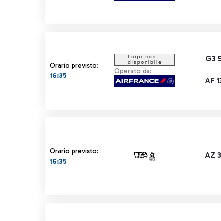
G3 
Orario previsto:
Operato da:
16:35
AF 1
Orario previsto:
AZ 
16:35