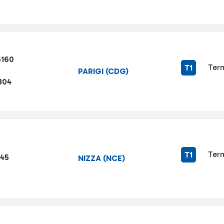
5160
Term
T1
PARIGI (CDG)
304
Term
T1
345
NIZZA (NCE)