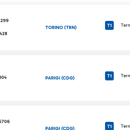
6299
Term
T1
TORINO (TRN)
1428
Term
T1
304
PARIGI (CDG)
5706
Term
T1
PARIGI (CDG)