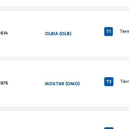
Term
T1
2614
OLBIA (OLB)
Ter
T3
1975
MOSTAR (OMO)