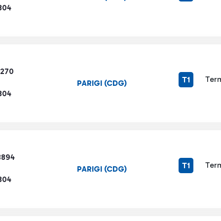
304
8270
Term
T1
PARIGI (CDG)
304
3894
Term
T1
PARIGI (CDG)
304