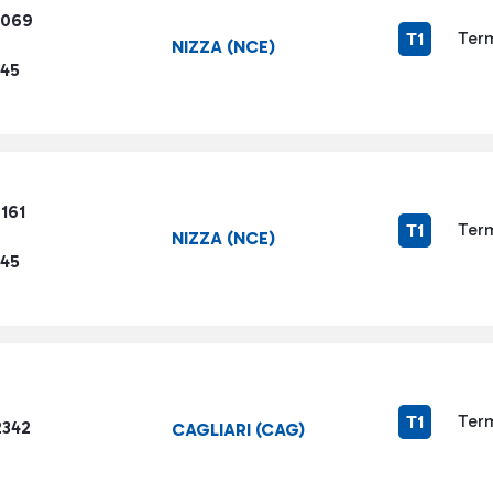
4069
Term
T1
NIZZA (NCE)
345
161
Term
T1
NIZZA (NCE)
345
Term
T1
2342
CAGLIARI (CAG)