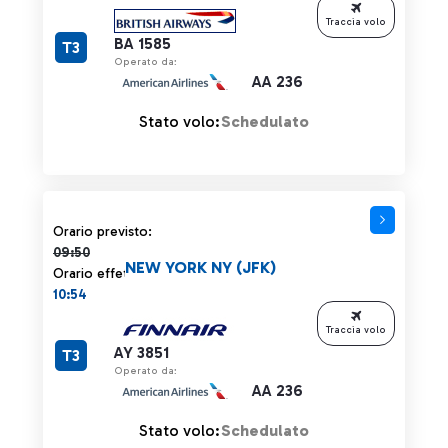
Traccia volo
BA 1585
T3
Operato da:
AA 236
Stato volo:
Schedulato
Orario previsto 09:50 barrato
Orario previsto:
09:50
NEW YORK NY (JFK)
Orario effettivo:
10:54
Traccia volo
AY 3851
T3
Operato da:
AA 236
Stato volo:
Schedulato