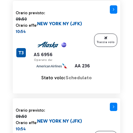
Orario previsto 09:50 barrato
Orario previsto:
09:50
NEW YORK NY (JFK)
Orario effettivo:
10:54
Traccia volo
T3
AS 6956
Operato da:
AA 236
Stato volo:
Schedulato
Orario previsto 09:50 barrato
Orario previsto:
09:50
NEW YORK NY (JFK)
Orario effettivo:
10:54