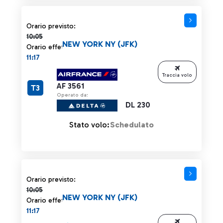
Orario previsto 10:05 barrato
Orario previsto:
10:05
NEW YORK NY (JFK)
Orario effettivo:
11:17
Traccia volo
AF 3561
T3
Operato da:
DL 230
Stato volo:
Schedulato
Orario previsto 10:05 barrato
Orario previsto:
10:05
NEW YORK NY (JFK)
Orario effettivo:
11:17