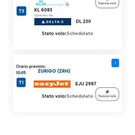
Traccia volo
KL 6083
T3
Operato da:
DL 230
Stato volo:
Schedulato
Orario previsto:
ZURIGO (ZRH)
10:05
T1
EJU 2987
Stato volo:
Schedulato
Traccia volo