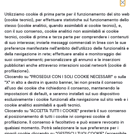
Seguici sui social
Utilizziamo cookie di prima parte per il funzionamento del sito web
(cookie tecnici), per effettuare statistiche sul funzionamento dello
stesso (cookie analitici, quando assimilabili ai cookie tecnici), e,
con il suo consenso, cookie analitici non assimilabili ai cookie
tecnici, cookie di prima e terza parte per comprendere i contenuti
di suo interesse; inviarle messaggi commerciali in linea con le sue
TRAVEL JOURNAL
preferenze manifestate nell'ambito dell'utilizzo delle funzionalità e
della navigazione in rete; effettuare analisi e monitoraggio dei
ITA
suoi comportamenti; personalizzare gli annunci e le inserzioni
pubblicitari anche attraverso interazioni social network (cookie di
profilazione).
Cliccando su "PROSEGUI CON I SOLI COOKIE NECESSARI" o sulla
"X" in alto a destra in questo banner, lei non presta il consenso
all'uso dei cookie che richiedono il consenso, mantenendo le
impostazioni di default, e saranno installati sul suo dispositivo
esclusivamente i cookie funzionali alla navigazione sul sito web e i
Aeroporti di Roma S.p.A. - Società soggetta a direzione e
cookie analitici assimilabili a quelli tecnici.
coordinamento di Mundys S.p.A.
Cliccando su "ACCETTA TUTTI I COOKIE" presterà il suo consenso
al posizionamento di tutti i cookie ivi compresi cookie di
Codice fiscale e Registro delle Imprese di Roma 13032990155 P.
profilazione. Il consenso è facoltativo e può essere revocato in
IVA 06572251004
qualsiasi momento. Potrà selezionare le sue preferenze per i
Capitale sociale 62.224.743,00 int. vers.
singoli cookie cliccando su "GESTISCI I TUOI COOKIE" (accessibile