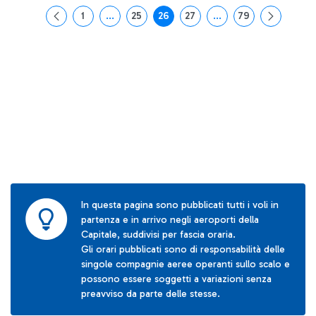
1
...
25
26
27
...
79
Pagina
Pagine intermedie Use TAB to navigate.
Pagina
Pagina
Pagina
Pagine intermedie Use
Pagina
In questa pagina sono pubblicati tutti i voli in
partenza e in arrivo negli aeroporti della
Capitale, suddivisi per fascia oraria.
Gli orari pubblicati sono di responsabilità delle
singole compagnie aeree operanti sullo scalo e
possono essere soggetti a variazioni senza
preavviso da parte delle stesse.