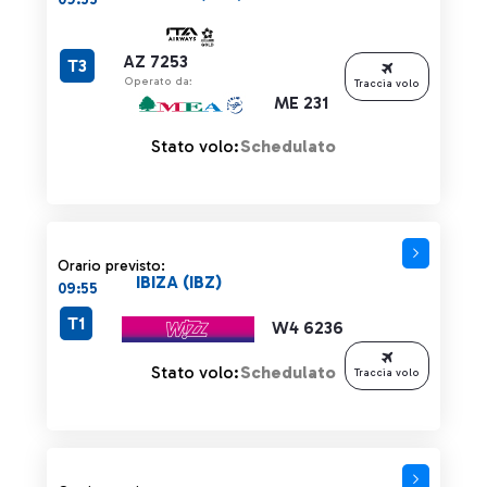
AZ 7253
T3
Operato da:
Traccia volo
ME 231
Stato volo:
Schedulato
Orario previsto:
IBIZA (IBZ)
09:55
T1
W4 6236
Stato volo:
Schedulato
Traccia volo