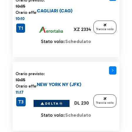
Orario previsto:
10:05
CAGLIARI (CAG)
Orario effettivo:
10:10
T1
XZ 2334
Traccia volo
Stato volo:
Schedulato
Orario previsto 10:05 barrato
Orario previsto:
10:05
NEW YORK NY (JFK)
Orario effettivo:
11:17
T3
DL 230
Traccia volo
Stato volo:
Schedulato