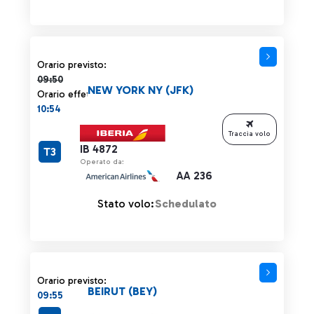
Orario previsto 09:50 barrato
Orario previsto:
09:50
NEW YORK NY (JFK)
Orario effettivo:
10:54
Traccia volo
IB 4872
T3
Operato da:
AA 236
Stato volo:
Schedulato
Orario previsto:
BEIRUT (BEY)
09:55