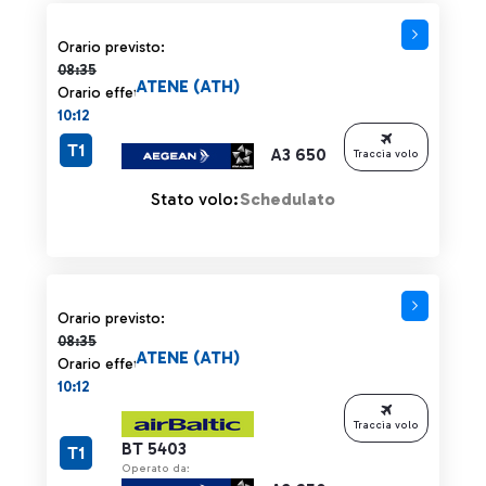
Orario previsto 08:35 barrato
Orario previsto:
08:35
ATENE (ATH)
Orario effettivo:
10:12
T1
A3 650
Traccia volo
Stato volo:
Schedulato
Orario previsto 08:35 barrato
Orario previsto:
08:35
ATENE (ATH)
Orario effettivo:
10:12
Traccia volo
BT 5403
T1
Operato da: