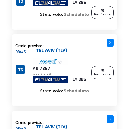
T3
LY 385
Stato volo:
Schedulato
Traccia volo
Orario previsto:
TEL AVIV (TLV)
08:45
AR 7857
T3
Operato da:
Traccia volo
LY 385
Stato volo:
Schedulato
Orario previsto:
TEL AVIV (TLV)
08:45