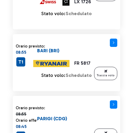
LX 1726
Stato volo:
Schedulato
Orario previsto:
BARI (BRI)
08:55
T1
FR 5817
Stato volo:
Schedulato
Traccia volo
Orario previsto 08:55 barrato
Orario previsto:
08:55
PARIGI (CDG)
Orario effettivo:
08:45