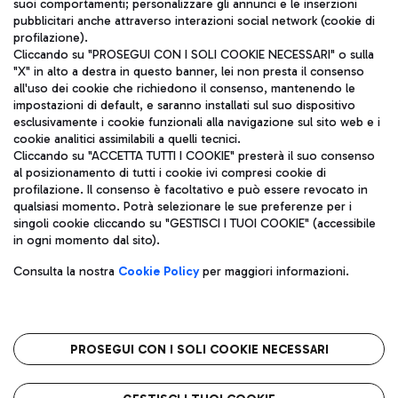
suoi comportamenti; personalizzare gli annunci e le inserzioni
pubblicitari anche attraverso interazioni social network (cookie di
profilazione).
Cliccando su "PROSEGUI CON I SOLI COOKIE NECESSARI" o sulla
"X" in alto a destra in questo banner, lei non presta il consenso
all'uso dei cookie che richiedono il consenso, mantenendo le
impostazioni di default, e saranno installati sul suo dispositivo
esclusivamente i cookie funzionali alla navigazione sul sito web e i
Aeroporti di Roma S.p.A. - Società soggetta a direzione e
cookie analitici assimilabili a quelli tecnici.
coordinamento di Mundys S.p.A.
Cliccando su "ACCETTA TUTTI I COOKIE" presterà il suo consenso
al posizionamento di tutti i cookie ivi compresi cookie di
Codice fiscale e Registro delle Imprese di Roma 13032990155 P.
profilazione. Il consenso è facoltativo e può essere revocato in
IVA 06572251004
qualsiasi momento. Potrà selezionare le sue preferenze per i
Capitale sociale 62.224.743,00 int. vers.
singoli cookie cliccando su "GESTISCI I TUOI COOKIE" (accessibile
Sede legale: Via Pier Paolo Racchetti 1 - 00054 Fiumicino (RM)
in ogni momento dal sito).
telefono +39 06 65951
Privacy policy
Note legali
Consulta la nostra
Cookie Policy
per maggiori informazioni.
Mappa sito
Accessibilità
Roma FCO
L'aeroporto stellato
PROSEGUI CON I SOLI COOKIE NECESSARI
QUALITÀ
SOSTENIBILITÀ
INNOVAZIONE