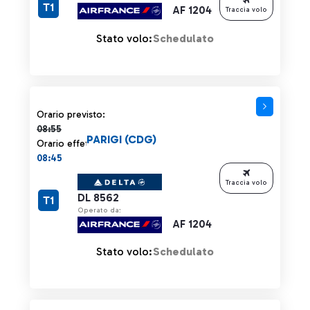
T1
AF 1204
Traccia volo
Stato volo:
Schedulato
Orario previsto 08:55 barrato
Orario previsto:
08:55
PARIGI (CDG)
Orario effettivo:
08:45
Traccia volo
DL 8562
T1
Operato da:
AF 1204
Stato volo:
Schedulato