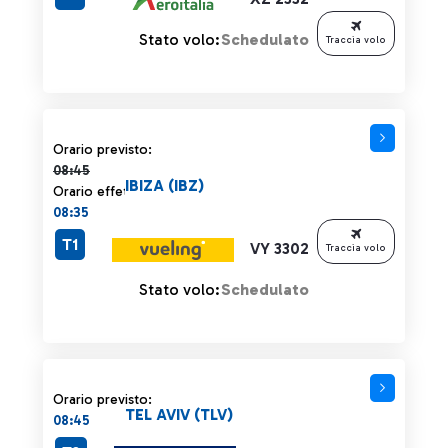
Stato volo:
Schedulato
Traccia volo
Orario previsto 08:45 barrato
Orario previsto:
08:45
IBIZA (IBZ)
Orario effettivo:
08:35
T1
VY 3302
Traccia volo
Stato volo:
Schedulato
Orario previsto:
TEL AVIV (TLV)
08:45