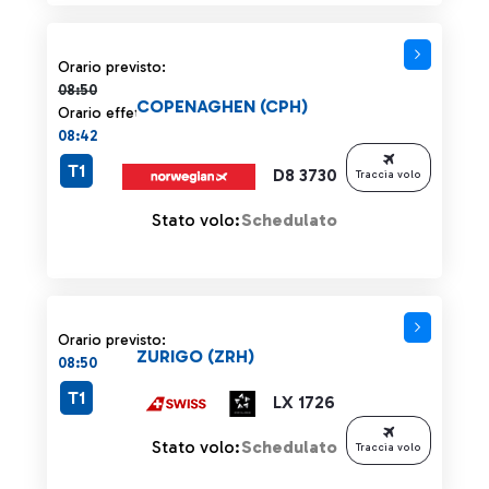
Orario previsto 08:50 barrato
Orario previsto:
08:50
COPENAGHEN (CPH)
Orario effettivo:
08:42
T1
D8 3730
Traccia volo
Stato volo:
Schedulato
Orario previsto:
ZURIGO (ZRH)
08:50
T1
LX 1726
Stato volo:
Schedulato
Traccia volo