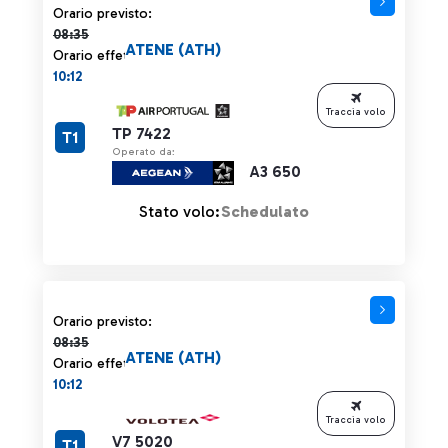
Orario previsto 08:35 barrato
Orario previsto:
08:35
ATENE (ATH)
Orario effettivo:
10:12
Traccia volo
TP 7422
T1
Operato da:
A3 650
Stato volo:
Schedulato
Orario previsto 08:35 barrato
Orario previsto:
08:35
ATENE (ATH)
Orario effettivo:
10:12
Traccia volo
V7 5020
T1