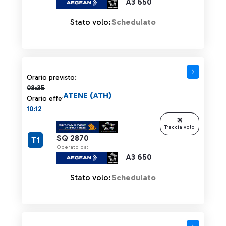
A3 650
Stato volo:
Schedulato
Orario previsto 08:35 barrato
Orario previsto:
08:35
ATENE (ATH)
Orario effettivo:
10:12
Traccia volo
SQ 2870
T1
Operato da:
A3 650
Stato volo:
Schedulato