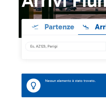
Arrivi Fiu
Partenze
Arr
Nessun elemento è stato trovato.