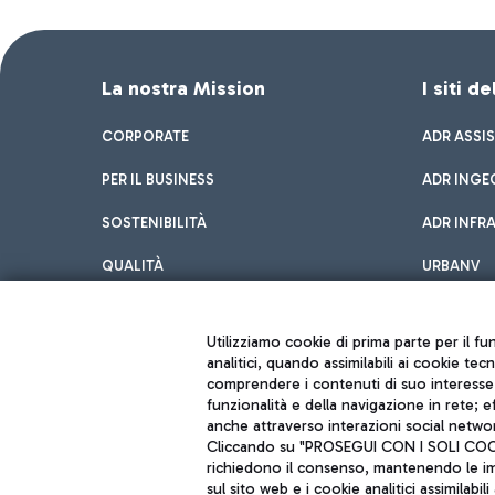
La nostra Mission
I siti d
CORPORATE
ADR ASSI
PER IL BUSINESS
ADR INGE
SOSTENIBILITÀ
ADR INFR
QUALITÀ
URBANV
INNOVATION
Utilizziamo cookie di prima parte per il f
analitici, quando assimilabili ai cookie tec
comprendere i contenuti di suo interesse; 
funzionalità e della navigazione in rete; 
anche attraverso interazioni social networ
Cliccando su "PROSEGUI CON I SOLI COOKIE
richiedono il consenso, mantenendo le impo
sul sito web e i cookie analitici assimilabili 
Aeroporti di Roma S.p.A. - Società soggetta a direzione e coordiname