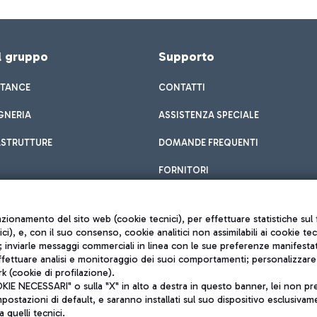
el gruppo
Supporto
STANCE
CONTATTI
GNERIA
ASSISTENZA SPECIALE
ASTRUTTURE
DOMANDE FREQUENTI
FORNITORI
unzionamento del sito web (cookie tecnici), per effettuare statistiche s
nici), e, con il suo consenso, cookie analitici non assimilabili ai cookie te
inviarle messaggi commerciali in linea con le sue preferenze manifestate 
effettuare analisi e monitoraggio dei suoi comportamenti; personalizzare g
k (cookie di profilazione).
Privacy policy
 NECESSARI" o sulla "X" in alto a destra in questo banner, lei non pres
Note legali
stazioni di default, e saranno installati sul suo dispositivo esclusivame
Mappa sito
a quelli tecnici.
nto di Mundys S.p.A.