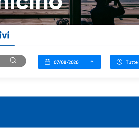
micino
ivi
07/08/2026
Tutte 