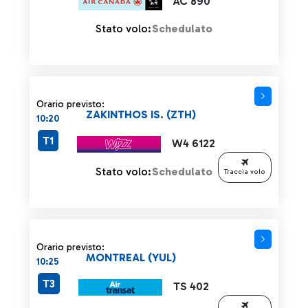
AC 890
Stato volo:
Schedulato
Orario previsto:
ZAKINTHOS IS. (ZTH)
10:20
T1
W4 6122
Stato volo:
Schedulato
Traccia volo
Orario previsto:
MONTREAL (YUL)
10:25
T3
TS 402