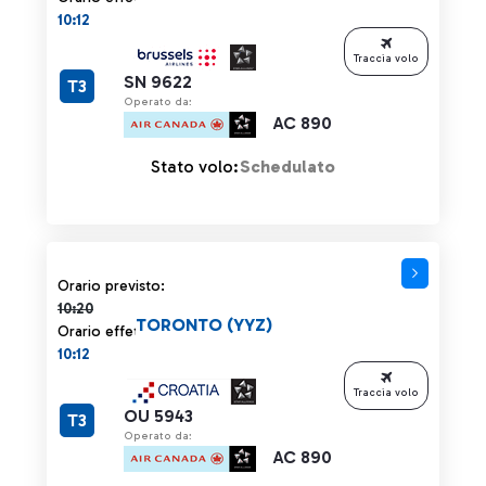
10:12
Traccia volo
SN 9622
T3
Operato da:
AC 890
Stato volo:
Schedulato
Orario previsto 10:20 barrato
Orario previsto:
10:20
TORONTO (YYZ)
Orario effettivo:
10:12
Traccia volo
OU 5943
T3
Operato da:
AC 890