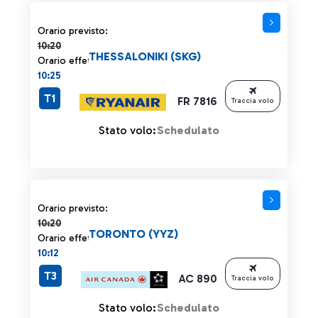
Orario previsto 10:20 barrato
Orario previsto:
10:20
THESSALONIKI (SKG)
Orario effettivo:
10:25
T1
FR 7816
Traccia volo
Stato volo:
Schedulato
Orario previsto 10:20 barrato
Orario previsto:
10:20
TORONTO (YYZ)
Orario effettivo:
10:12
T3
AC 890
Traccia volo
Stato volo:
Schedulato