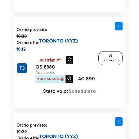
Orario previsto 10:20 barrato
Orario previsto:
10:20
TORONTO (YYZ)
Orario effettivo:
10:12
Traccia volo
OS 8380
T3
Operato da:
AC 890
Stato volo:
Schedulato
Orario previsto 10:20 barrato
Orario previsto:
10:20
TORONTO (YYZ)
Orario effettivo: