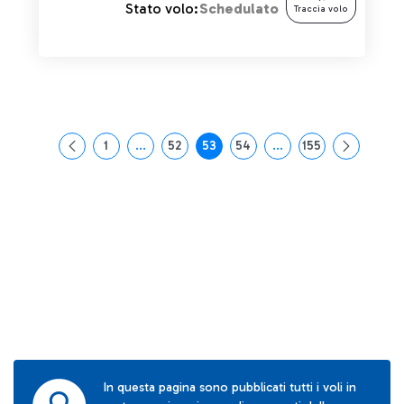
Stato volo:
Schedulato
Traccia volo
1
...
52
53
54
...
155
Pagina
Pagine intermedie Use TAB to navigate.
Pagina
Pagina
Pagina
Pagine intermedie Use
Pagina
In questa pagina sono pubblicati tutti i voli in