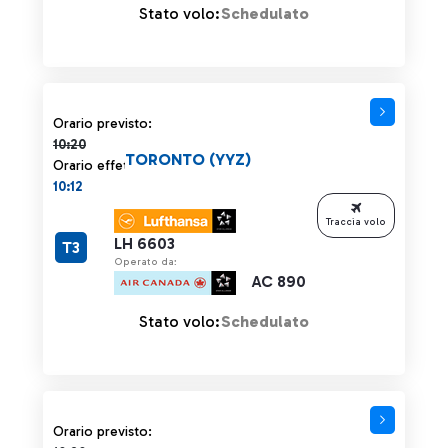
Stato volo:
Schedulato
Orario previsto 10:20 barrato
Orario previsto:
10:20
TORONTO (YYZ)
Orario effettivo:
10:12
Traccia volo
LH 6603
T3
Operato da:
AC 890
Stato volo:
Schedulato
Orario previsto 10:20 barrato
Orario previsto: