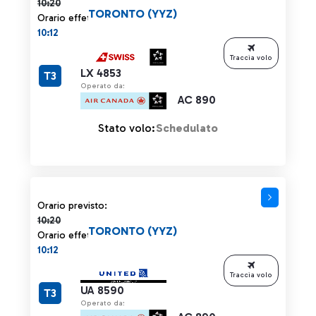
10:20
TORONTO (YYZ)
Orario effettivo:
10:12
Traccia volo
LX 4853
T3
Operato da:
AC 890
Stato volo:
Schedulato
Orario previsto 10:20 barrato
Orario previsto:
10:20
TORONTO (YYZ)
Orario effettivo:
10:12
Traccia volo
UA 8590
T3
Operato da: