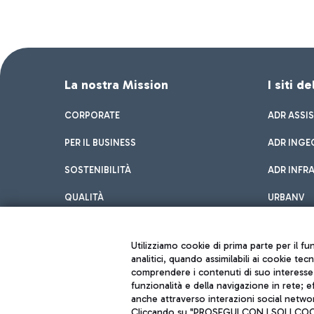
La nostra Mission
I siti d
CORPORATE
ADR ASSI
PER IL BUSINESS
ADR INGE
SOSTENIBILITÀ
ADR INFR
QUALITÀ
URBANV
INNOVATION
Utilizziamo cookie di prima parte per il f
analitici, quando assimilabili ai cookie tec
comprendere i contenuti di suo interesse; 
funzionalità e della navigazione in rete; 
anche attraverso interazioni social networ
Cliccando su "PROSEGUI CON I SOLI COOKIE