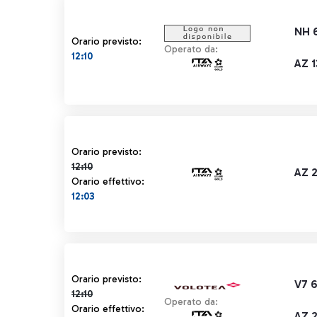
NH 
Orario previsto:
Operato da:
12:10
AZ 1
Orario previsto 12:10 barrato
Orario previsto:
12:10
AZ 
Orario effettivo:
12:03
Orario previsto 12:10 barrato
Orario previsto:
V7 
12:10
Operato da:
Orario effettivo:
AZ 