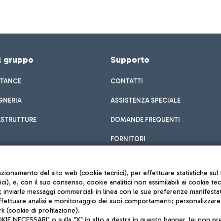
el gruppo
Supporto
STANCE
CONTATTI
GNERIA
ASSISTENZA SPECIALE
ASTRUTTURE
DOMANDE FREQUENTI
FORNITORI
unzionamento del sito web (cookie tecnici), per effettuare statistiche s
nici), e, con il suo consenso, cookie analitici non assimilabili ai cookie te
inviarle messaggi commerciali in linea con le sue preferenze manifestate 
effettuare analisi e monitoraggio dei suoi comportamenti; personalizzare g
k (cookie di profilazione).
Privacy policy
 NECESSARI" o sulla "X" in alto a destra in questo banner, lei non pres