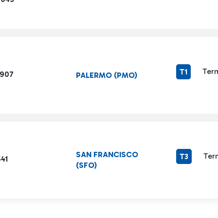
Term
T1
4907
PALERMO (PMO)
SAN FRANCISCO
Ter
T3
41
(SFO)