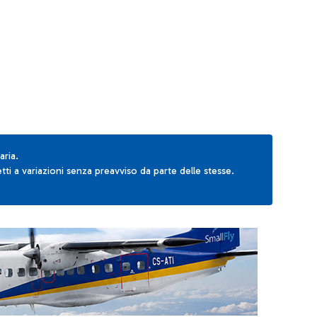
AB to navigate.
aria.
ti a variazioni senza preavviso da parte delle stesse.