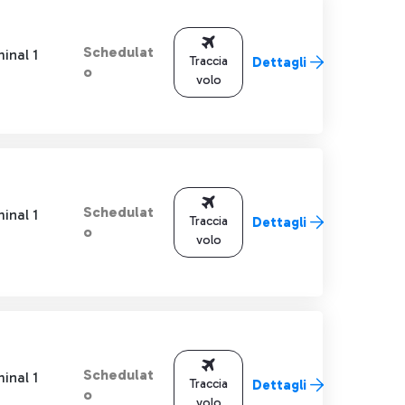
Schedulat
inal 1
Traccia
Dettagli
o
volo
Schedulat
inal 1
Traccia
Dettagli
o
volo
Schedulat
inal 1
Traccia
Dettagli
o
volo