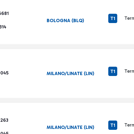
6681
Term
T1
BOLOGNA (BLQ)
314
Term
T1
2045
MILANO/LINATE (LIN)
6263
Term
T1
MILANO/LINATE (LIN)
2045