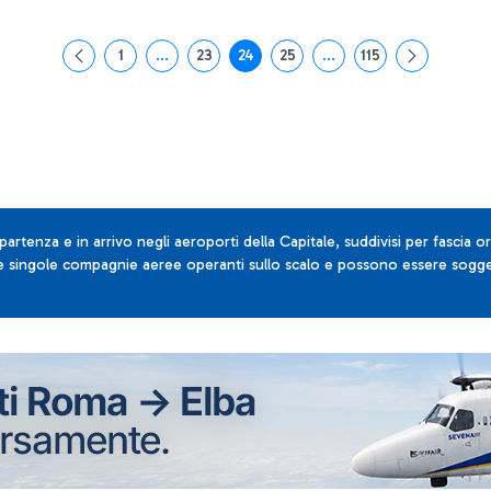
1
...
23
24
25
...
115
Pagina
Pagine intermedie Use TAB to navigate.
Pagina
Pagina
Pagina
Pagine intermedie Use T
Pagina
 partenza e in arrivo negli aeroporti della Capitale, suddivisi per fascia or
lle singole compagnie aeree operanti sullo scalo e possono essere sogget