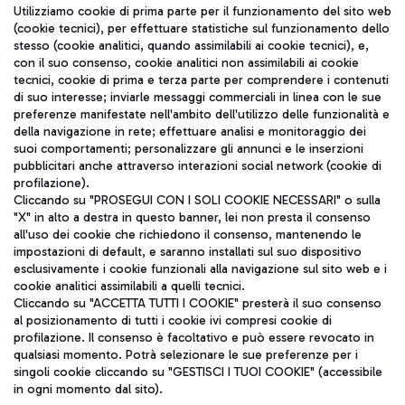
Seguici sui social
Utilizziamo cookie di prima parte per il funzionamento del sito web
(cookie tecnici), per effettuare statistiche sul funzionamento dello
stesso (cookie analitici, quando assimilabili ai cookie tecnici), e,
con il suo consenso, cookie analitici non assimilabili ai cookie
tecnici, cookie di prima e terza parte per comprendere i contenuti
di suo interesse; inviarle messaggi commerciali in linea con le sue
TRAVEL JOURNAL
preferenze manifestate nell'ambito dell'utilizzo delle funzionalità e
della navigazione in rete; effettuare analisi e monitoraggio dei
ITA
suoi comportamenti; personalizzare gli annunci e le inserzioni
pubblicitari anche attraverso interazioni social network (cookie di
profilazione).
Cliccando su "PROSEGUI CON I SOLI COOKIE NECESSARI" o sulla
"X" in alto a destra in questo banner, lei non presta il consenso
all'uso dei cookie che richiedono il consenso, mantenendo le
impostazioni di default, e saranno installati sul suo dispositivo
esclusivamente i cookie funzionali alla navigazione sul sito web e i
Aeroporti di Roma S.p.A. - Società soggetta a direzione e
cookie analitici assimilabili a quelli tecnici.
coordinamento di Mundys S.p.A.
Cliccando su "ACCETTA TUTTI I COOKIE" presterà il suo consenso
al posizionamento di tutti i cookie ivi compresi cookie di
Codice fiscale e Registro delle Imprese di Roma 13032990155 P.
profilazione. Il consenso è facoltativo e può essere revocato in
IVA 06572251004
qualsiasi momento. Potrà selezionare le sue preferenze per i
Capitale sociale 62.224.743,00 int. vers.
singoli cookie cliccando su "GESTISCI I TUOI COOKIE" (accessibile
Sede legale: Via Pier Paolo Racchetti 1 - 00054 Fiumicino (RM)
in ogni momento dal sito).
telefono +39 06 65951