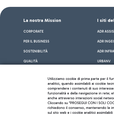
La nostra Mission
I siti d
CORPORATE
ADR ASSI
PER IL BUSINESS
ADR INGE
SOSTENIBILITÀ
ADR INFR
QUALITÀ
URBANV
INNOVATION
Utilizziamo cookie di prima parte per il f
analitici, quando assimilabili ai cookie tec
comprendere i contenuti di suo interesse; 
funzionalità e della navigazione in rete; 
anche attraverso interazioni social networ
Cliccando su "PROSEGUI CON I SOLI COOKIE
richiedono il consenso, mantenendo le impo
sul sito web e i cookie analitici assimilabili 
Aeroporti di Roma S.p.A. - Società soggetta a direzione e coordiname