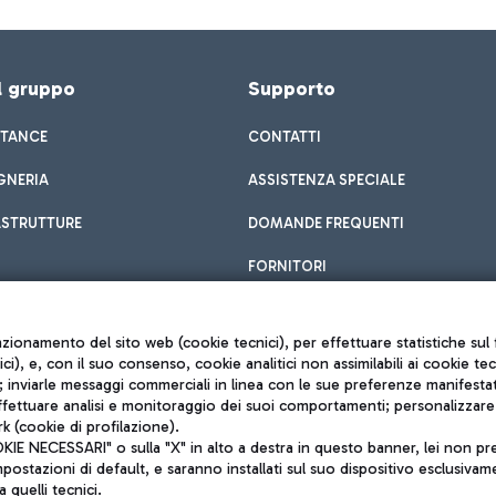
el gruppo
Supporto
STANCE
CONTATTI
GNERIA
ASSISTENZA SPECIALE
ASTRUTTURE
DOMANDE FREQUENTI
FORNITORI
unzionamento del sito web (cookie tecnici), per effettuare statistiche s
nici), e, con il suo consenso, cookie analitici non assimilabili ai cookie te
inviarle messaggi commerciali in linea con le sue preferenze manifestate 
effettuare analisi e monitoraggio dei suoi comportamenti; personalizzare g
k (cookie di profilazione).
Privacy policy
 NECESSARI" o sulla "X" in alto a destra in questo banner, lei non pres
Note legali
stazioni di default, e saranno installati sul suo dispositivo esclusivame
Mappa sito
a quelli tecnici.
nto di Mundys S.p.A.