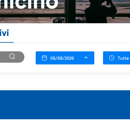
micino
ivi
06/08/2026
Tutte 