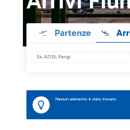
Arrivi Fiu
Partenze
Arr
Nessun elemento è stato trovato.