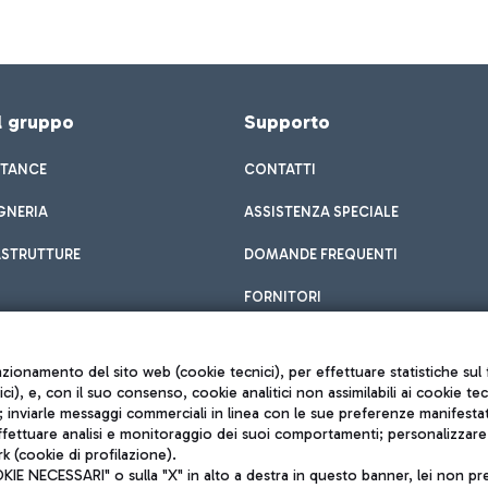
el gruppo
Supporto
STANCE
CONTATTI
GNERIA
ASSISTENZA SPECIALE
ASTRUTTURE
DOMANDE FREQUENTI
FORNITORI
unzionamento del sito web (cookie tecnici), per effettuare statistiche s
nici), e, con il suo consenso, cookie analitici non assimilabili ai cookie te
inviarle messaggi commerciali in linea con le sue preferenze manifestate 
effettuare analisi e monitoraggio dei suoi comportamenti; personalizzare g
k (cookie di profilazione).
Privacy policy
 NECESSARI" o sulla "X" in alto a destra in questo banner, lei non pres
Note legali