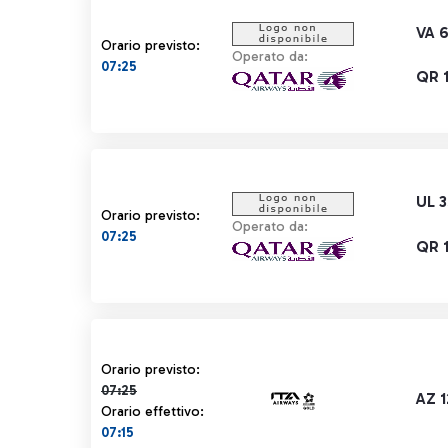
VA 
Orario previsto:
Operato da:
07:25
QR 1
UL 
Orario previsto:
Operato da:
07:25
QR 1
Orario previsto 07:25 barrato
Orario previsto:
07:25
AZ 
Orario effettivo:
07:15