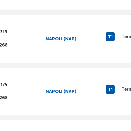
7319
Term
T1
NAPOLI (NAP)
1268
3174
Term
T1
NAPOLI (NAP)
1268