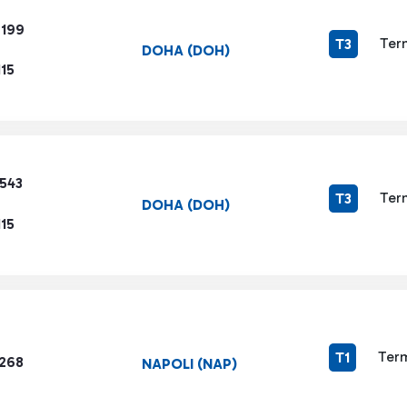
6199
Ter
T3
DOHA (DOH)
15
3543
Ter
T3
DOHA (DOH)
15
Term
T1
1268
NAPOLI (NAP)