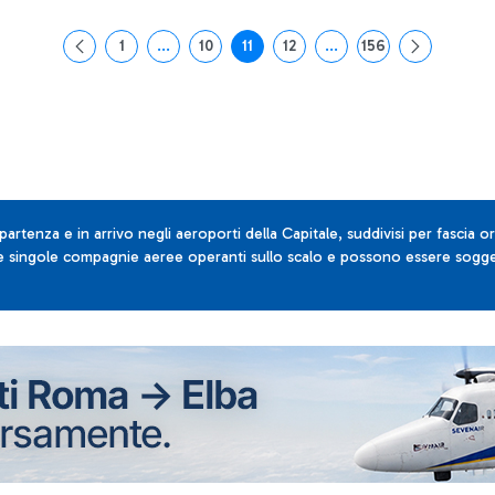
1
...
10
11
12
...
156
Pagina
Pagine intermedie Use TAB to navigate.
Pagina
Pagina
Pagina
Pagine intermedie Use T
Pagina
 partenza e in arrivo negli aeroporti della Capitale, suddivisi per fascia or
lle singole compagnie aeree operanti sullo scalo e possono essere sogget