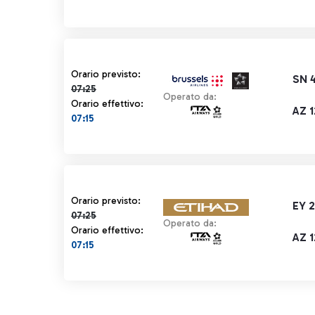
Orario previsto 07:25 barrato
Orario previsto:
SN 
07:25
Operato da:
Orario effettivo:
AZ 
07:15
Orario previsto 07:25 barrato
Orario previsto:
EY 
07:25
Operato da:
Orario effettivo:
AZ 
07:15