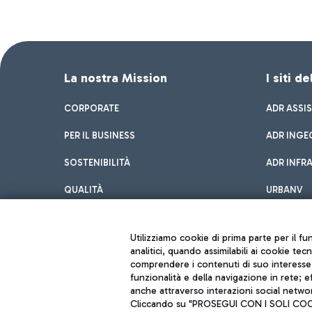
La nostra Mission
I siti d
CORPORATE
ADR ASSI
PER IL BUSINESS
ADR INGE
SOSTENIBILITÀ
ADR INFR
QUALITÀ
URBANV
INNOVATION
Utilizziamo cookie di prima parte per il f
analitici, quando assimilabili ai cookie tec
comprendere i contenuti di suo interesse; 
funzionalità e della navigazione in rete; 
anche attraverso interazioni social networ
Cliccando su "PROSEGUI CON I SOLI COOKIE