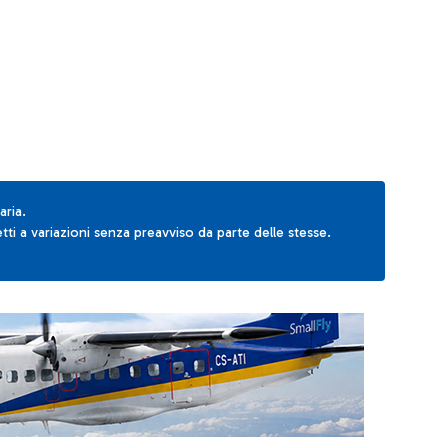
AB to navigate.
aria.
ti a variazioni senza preavviso da parte delle stesse.