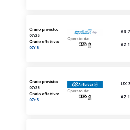
Orario previsto 07:25 barrato
Orario previsto:
AR 
07:25
Operato da:
Orario effettivo:
AZ 
07:15
Orario previsto 07:25 barrato
Orario previsto:
UX 
07:25
Operato da:
Orario effettivo:
AZ 
07:15