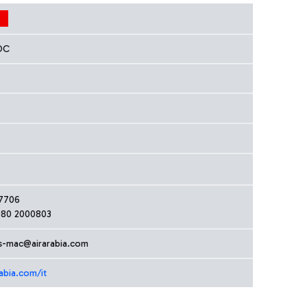
OC
57706
080 2000803
s-mac@airarabia.com
abia.com/it