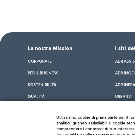
La nostra Mission
I siti d
CORPORATE
ADR ASSI
PER IL BUSINESS
ADR INGE
SOSTENIBILITÀ
ADR INFR
QUALITÀ
URBANV
INNOVATION
Utilizziamo cookie di prima parte per il f
analitici, quando assimilabili ai cookie tec
comprendere i contenuti di suo interesse; 
funzionalità e della navigazione in rete; 