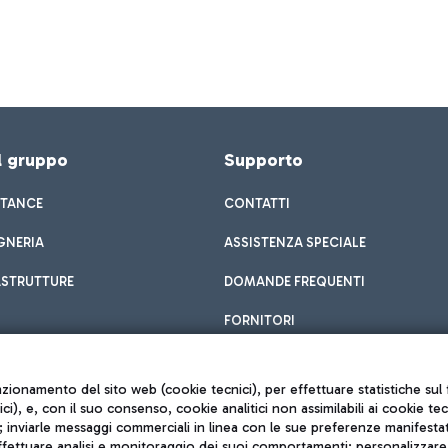
el gruppo
Supporto
STANCE
CONTATTI
GNERIA
ASSISTENZA SPECIALE
ASTRUTTURE
DOMANDE FREQUENTI
FORNITORI
unzionamento del sito web (cookie tecnici), per effettuare statistiche s
nici), e, con il suo consenso, cookie analitici non assimilabili ai cookie te
inviarle messaggi commerciali in linea con le sue preferenze manifestate 
effettuare analisi e monitoraggio dei suoi comportamenti; personalizzare g