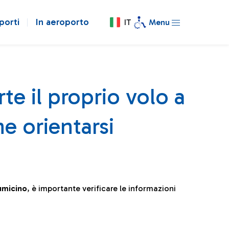
porti
In aeroporto
IT
Menu
te il proprio volo a
e orientarsi
iumicino
, è importante verificare le informazioni