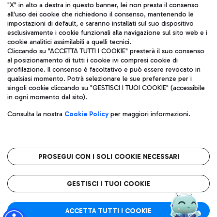
"X" in alto a destra in questo banner, lei non presta il consenso
all'uso dei cookie che richiedono il consenso, mantenendo le
impostazioni di default, e saranno installati sul suo dispositivo
esclusivamente i cookie funzionali alla navigazione sul sito web e i
Aeroporti di Roma S.p.A. - Società soggetta a direzione e
cookie analitici assimilabili a quelli tecnici.
coordinamento di Mundys S.p.A.
Cliccando su "ACCETTA TUTTI I COOKIE" presterà il suo consenso
al posizionamento di tutti i cookie ivi compresi cookie di
Codice fiscale e Registro delle Imprese di Roma 13032990155 P.
profilazione. Il consenso è facoltativo e può essere revocato in
IVA 06572251004
qualsiasi momento. Potrà selezionare le sue preferenze per i
Capitale sociale 62.224.743,00 int. vers.
singoli cookie cliccando su "GESTISCI I TUOI COOKIE" (accessibile
Sede legale: Via Pier Paolo Racchetti 1 - 00054 Fiumicino (RM)
in ogni momento dal sito).
telefono +39 06 65951
Privacy policy
Note legali
Consulta la nostra
Cookie Policy
per maggiori informazioni.
Mappa sito
Accessibilità
Roma FCO
L'aeroporto stellato
PROSEGUI CON I SOLI COOKIE NECESSARI
QUALITÀ
SOSTENIBILITÀ
INNOVAZIONE
GESTISCI I TUOI COOKIE
ACCETTA TUTTI I COOKIE