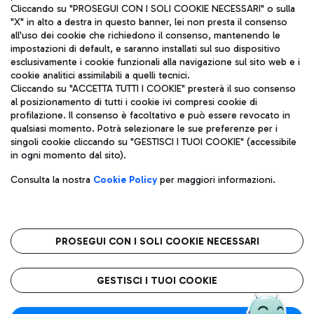
Cliccando su "PROSEGUI CON I SOLI COOKIE NECESSARI" o sulla
"X" in alto a destra in questo banner, lei non presta il consenso
all'uso dei cookie che richiedono il consenso, mantenendo le
impostazioni di default, e saranno installati sul suo dispositivo
esclusivamente i cookie funzionali alla navigazione sul sito web e i
Aeroporti di Roma S.p.A. - Società soggetta a direzione e
cookie analitici assimilabili a quelli tecnici.
coordinamento di Mundys S.p.A.
Cliccando su "ACCETTA TUTTI I COOKIE" presterà il suo consenso
al posizionamento di tutti i cookie ivi compresi cookie di
Codice fiscale e Registro delle Imprese di Roma 13032990155 P.
profilazione. Il consenso è facoltativo e può essere revocato in
IVA 06572251004
qualsiasi momento. Potrà selezionare le sue preferenze per i
Capitale sociale 62.224.743,00 int. vers.
singoli cookie cliccando su "GESTISCI I TUOI COOKIE" (accessibile
Sede legale: Via Pier Paolo Racchetti 1 - 00054 Fiumicino (RM)
in ogni momento dal sito).
telefono +39 06 65951
Privacy policy
Note legali
Consulta la nostra
Cookie Policy
per maggiori informazioni.
Mappa sito
Accessibilità
Roma FCO
L'aeroporto stellato
PROSEGUI CON I SOLI COOKIE NECESSARI
QUALITÀ
SOSTENIBILITÀ
INNOVAZIONE
GESTISCI I TUOI COOKIE