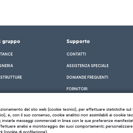
el gruppo
Supporto
STANCE
CONTATTI
GNERIA
ASSISTENZA SPECIALE
ASTRUTTURE
DOMANDE FREQUENTI
FORNITORI
unzionamento del sito web (cookie tecnici), per effettuare statistiche s
nici), e, con il suo consenso, cookie analitici non assimilabili ai cookie te
inviarle messaggi commerciali in linea con le sue preferenze manifestate 
effettuare analisi e monitoraggio dei suoi comportamenti; personalizzare g
k (cookie di profilazione).