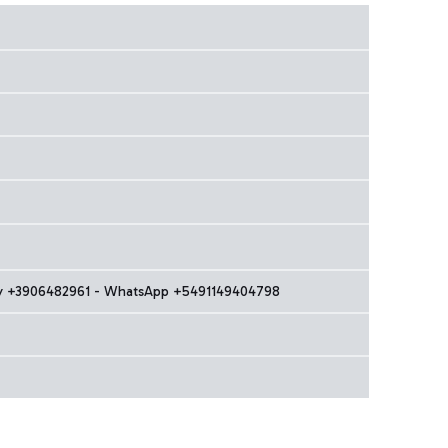
taly +3906482961 - WhatsApp +5491149404798