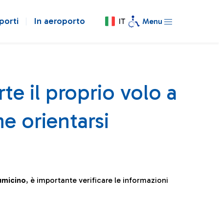
porti
In aeroporto
IT
Menu
te il proprio volo a
e orientarsi
iumicino
, è importante verificare le informazioni