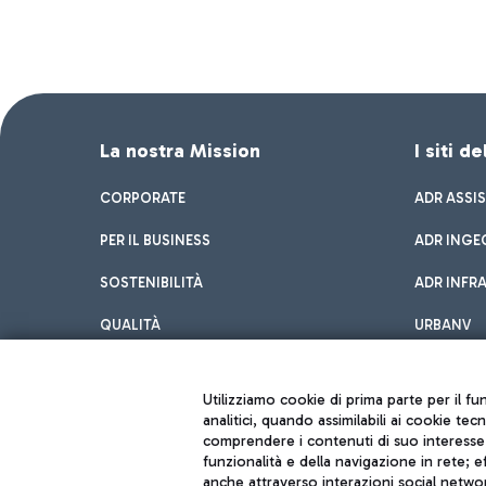
La nostra Mission
I siti d
CORPORATE
ADR ASSI
PER IL BUSINESS
ADR INGE
SOSTENIBILITÀ
ADR INFR
QUALITÀ
URBANV
INNOVATION
Utilizziamo cookie di prima parte per il f
analitici, quando assimilabili ai cookie tec
comprendere i contenuti di suo interesse; 
funzionalità e della navigazione in rete; 
anche attraverso interazioni social networ