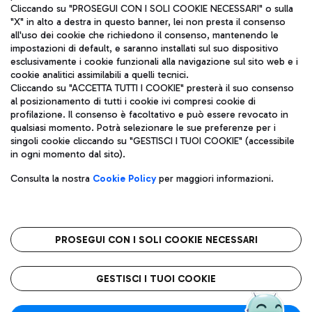
Cliccando su "PROSEGUI CON I SOLI COOKIE NECESSARI" o sulla
"X" in alto a destra in questo banner, lei non presta il consenso
all'uso dei cookie che richiedono il consenso, mantenendo le
impostazioni di default, e saranno installati sul suo dispositivo
esclusivamente i cookie funzionali alla navigazione sul sito web e i
Aeroporti di Roma S.p.A. - Società soggetta a direzione e
cookie analitici assimilabili a quelli tecnici.
coordinamento di Mundys S.p.A.
Cliccando su "ACCETTA TUTTI I COOKIE" presterà il suo consenso
al posizionamento di tutti i cookie ivi compresi cookie di
Codice fiscale e Registro delle Imprese di Roma 13032990155 P.
profilazione. Il consenso è facoltativo e può essere revocato in
IVA 06572251004
qualsiasi momento. Potrà selezionare le sue preferenze per i
Capitale sociale 62.224.743,00 int. vers.
singoli cookie cliccando su "GESTISCI I TUOI COOKIE" (accessibile
Sede legale: Via Pier Paolo Racchetti 1 - 00054 Fiumicino (RM)
in ogni momento dal sito).
telefono +39 06 65951
Privacy policy
Note legali
Consulta la nostra
Cookie Policy
per maggiori informazioni.
Mappa sito
Accessibilità
Roma FCO
L'aeroporto stellato
PROSEGUI CON I SOLI COOKIE NECESSARI
QUALITÀ
SOSTENIBILITÀ
INNOVAZIONE
GESTISCI I TUOI COOKIE