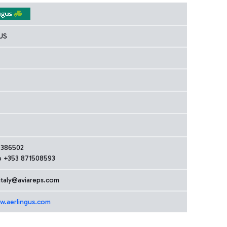
US
9386502
 +353 871508593
.italy@aviareps.com
w.aerlingus.com