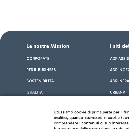
La nostra Mission
I siti d
CORPORATE
ADR ASSI
PER IL BUSINESS
ADR INGE
SOSTENIBILITÀ
ADR INFR
QUALITÀ
URBANV
INNOVATION
Utilizziamo cookie di prima parte per il f
analitici, quando assimilabili ai cookie tec
comprendere i contenuti di suo interesse; 
funzionalità e della navigazione in rete; 