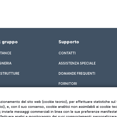
el gruppo
Supporto
STANCE
CONTATTI
GNERIA
ASSISTENZA SPECIALE
ASTRUTTURE
DOMANDE FREQUENTI
FORNITORI
unzionamento del sito web (cookie tecnici), per effettuare statistiche s
nici), e, con il suo consenso, cookie analitici non assimilabili ai cookie te
inviarle messaggi commerciali in linea con le sue preferenze manifestate 
effettuare analisi e monitoraggio dei suoi comportamenti; personalizzare g