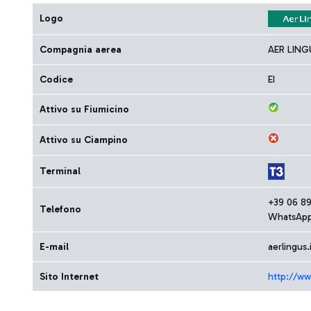
Logo
Compagnia aerea
AER LING
Codice
EI
Attivo su Fiumicino
Attivo su Ciampino
Terminal
+39 06 8
Telefono
WhatsApp
E-mail
aerlingus
Sito Internet
http://ww