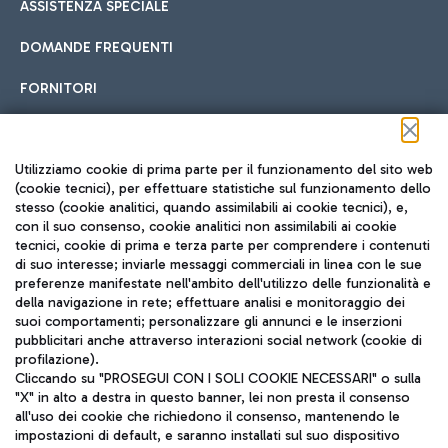
ASSISTENZA SPECIALE
DOMANDE FREQUENTI
FORNITORI
Seguici sui social
Utilizziamo cookie di prima parte per il funzionamento del sito web
(cookie tecnici), per effettuare statistiche sul funzionamento dello
stesso (cookie analitici, quando assimilabili ai cookie tecnici), e,
con il suo consenso, cookie analitici non assimilabili ai cookie
tecnici, cookie di prima e terza parte per comprendere i contenuti
di suo interesse; inviarle messaggi commerciali in linea con le sue
TRAVEL JOURNAL
preferenze manifestate nell'ambito dell'utilizzo delle funzionalità e
della navigazione in rete; effettuare analisi e monitoraggio dei
ITA
suoi comportamenti; personalizzare gli annunci e le inserzioni
pubblicitari anche attraverso interazioni social network (cookie di
profilazione).
Cliccando su "PROSEGUI CON I SOLI COOKIE NECESSARI" o sulla
"X" in alto a destra in questo banner, lei non presta il consenso
all'uso dei cookie che richiedono il consenso, mantenendo le
impostazioni di default, e saranno installati sul suo dispositivo