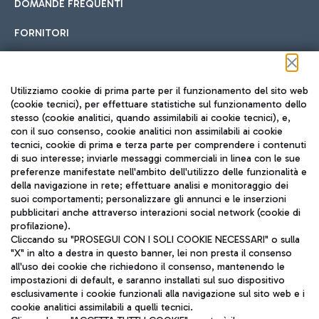
DOMANDE FREQUENTI
FORNITORI
Seguici sui social
Utilizziamo cookie di prima parte per il funzionamento del sito web
(cookie tecnici), per effettuare statistiche sul funzionamento dello
stesso (cookie analitici, quando assimilabili ai cookie tecnici), e,
con il suo consenso, cookie analitici non assimilabili ai cookie
tecnici, cookie di prima e terza parte per comprendere i contenuti
di suo interesse; inviarle messaggi commerciali in linea con le sue
TRAVEL JOURNAL
preferenze manifestate nell'ambito dell'utilizzo delle funzionalità e
della navigazione in rete; effettuare analisi e monitoraggio dei
ITA
suoi comportamenti; personalizzare gli annunci e le inserzioni
pubblicitari anche attraverso interazioni social network (cookie di
profilazione).
Cliccando su "PROSEGUI CON I SOLI COOKIE NECESSARI" o sulla
"X" in alto a destra in questo banner, lei non presta il consenso
all'uso dei cookie che richiedono il consenso, mantenendo le
impostazioni di default, e saranno installati sul suo dispositivo
esclusivamente i cookie funzionali alla navigazione sul sito web e i
Aeroporti di Roma S.p.A. - Società soggetta a direzione e
cookie analitici assimilabili a quelli tecnici.