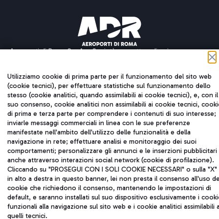
Aeroporti di Roma S.p.A. - Società soggetta a direzione e
coordinamento di Mundys S.p.A.
Codice fiscale e Registro delle Imprese di Roma 13032990155 P.
Utilizziamo cookie di prima parte per il funzionamento del sito web
IVA 06572251004
(cookie tecnici), per effettuare statistiche sul funzionamento dello
Capitale sociale 62.224.743,00 int. vers.
stesso (cookie analitici, quando assimilabili ai cookie tecnici), e, con il
Sede legale: Via Pier Paolo Racchetti 1 - 00054 Fiumicino (RM)
suo consenso, cookie analitici non assimilabili ai cookie tecnici, cooki
telefono +39 06 65951
di prima e terza parte per comprendere i contenuti di suo interesse;
inviarle messaggi commerciali in linea con le sue preferenze
Privacy policy
Note legali
manifestate nell'ambito dell'utilizzo delle funzionalità e della
Mappa sito
Accessibilità
navigazione in rete; effettuare analisi e monitoraggio dei suoi
comportamenti; personalizzare gli annunci e le inserzioni pubblicitari
Roma FCO
anche attraverso interazioni social network (cookie di profilazione).
L'aeroporto stellato
Cliccando su "PROSEGUI CON I SOLI COOKIE NECESSARI" o sulla "X"
in alto a destra in questo banner, lei non presta il consenso all'uso de
cookie che richiedono il consenso, mantenendo le impostazioni di
QUALITÀ
SOSTENIBILITÀ
INNOVAZIONE
default, e saranno installati sul suo dispositivo esclusivamente i cooki
funzionali alla navigazione sul sito web e i cookie analitici assimilabili 
quelli tecnici.