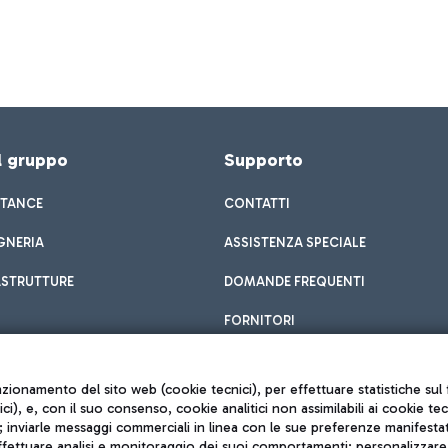
el gruppo
Supporto
STANCE
CONTATTI
GNERIA
ASSISTENZA SPECIALE
ASTRUTTURE
DOMANDE FREQUENTI
FORNITORI
unzionamento del sito web (cookie tecnici), per effettuare statistiche s
nici), e, con il suo consenso, cookie analitici non assimilabili ai cookie te
inviarle messaggi commerciali in linea con le sue preferenze manifestate 
effettuare analisi e monitoraggio dei suoi comportamenti; personalizzare g