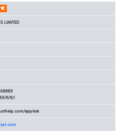
ES LIMITED
2068889
 5515151
custhelp.com/app/ask
yjet.com