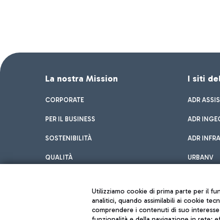
La nostra Mission
I siti d
CORPORATE
ADR ASSI
PER IL BUSINESS
ADR INGE
SOSTENIBILITÀ
ADR INFR
QUALITÀ
URBANV
INNOVATION
Utilizziamo cookie di prima parte per il f
analitici, quando assimilabili ai cookie tec
comprendere i contenuti di suo interesse; 
funzionalità e della navigazione in rete; 