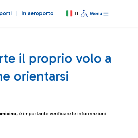
porti
In aeroporto
IT
Menu
te il proprio volo a
e orientarsi
iumicino
, è importante verificare le informazioni