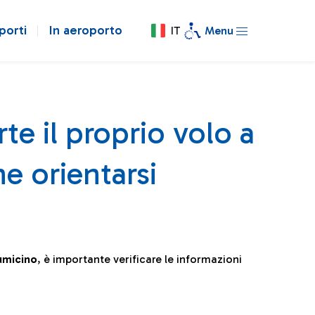
porti
In aeroporto
IT
Menu
te il proprio volo a
e orientarsi
iumicino
, è importante verificare le informazioni