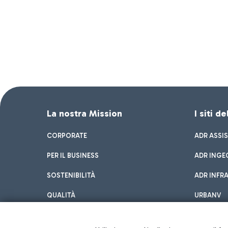
La nostra Mission
I siti d
CORPORATE
ADR ASSI
PER IL BUSINESS
ADR INGE
SOSTENIBILITÀ
ADR INFR
QUALITÀ
URBANV
INNOVATION