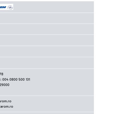
78
r: 004 0800 500 131
529000
arom.ro
tarom.ro