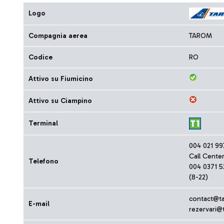
Logo
Compagnia aerea
TAROM
Codice
RO
Attivo su Fiumicino
Attivo su Ciampino
Terminal
004 021 99
Call Cente
Telefono
004 0371 
(8-22)
contact@t
E-mail
rezervari@