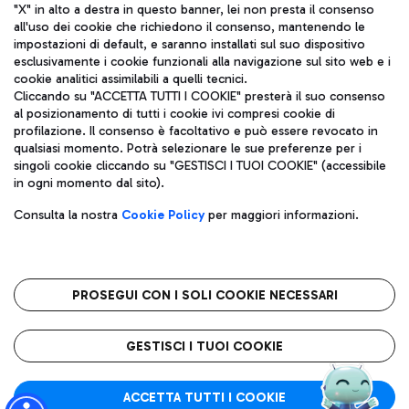
"X" in alto a destra in questo banner, lei non presta il consenso
all'uso dei cookie che richiedono il consenso, mantenendo le
impostazioni di default, e saranno installati sul suo dispositivo
esclusivamente i cookie funzionali alla navigazione sul sito web e i
Aeroporti di Roma S.p.A. - Società soggetta a direzione e
cookie analitici assimilabili a quelli tecnici.
coordinamento di Mundys S.p.A.
Cliccando su "ACCETTA TUTTI I COOKIE" presterà il suo consenso
al posizionamento di tutti i cookie ivi compresi cookie di
Codice fiscale e Registro delle Imprese di Roma 13032990155 P.
profilazione. Il consenso è facoltativo e può essere revocato in
IVA 06572251004
qualsiasi momento. Potrà selezionare le sue preferenze per i
Capitale sociale 62.224.743,00 int. vers.
singoli cookie cliccando su "GESTISCI I TUOI COOKIE" (accessibile
Sede legale: Via Pier Paolo Racchetti 1 - 00054 Fiumicino (RM)
in ogni momento dal sito).
telefono +39 06 65951
Privacy policy
Note legali
Consulta la nostra
Cookie Policy
per maggiori informazioni.
Mappa sito
Accessibilità
Roma FCO
L'aeroporto stellato
PROSEGUI CON I SOLI COOKIE NECESSARI
QUALITÀ
SOSTENIBILITÀ
INNOVAZIONE
GESTISCI I TUOI COOKIE
ACCETTA TUTTI I COOKIE