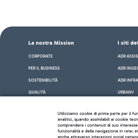
La nostra Mission
I siti d
CORPORATE
ADR ASSI
PER IL BUSINESS
ADR INGE
SOSTENIBILITÀ
ADR INFR
QUALITÀ
URBANV
INNOVATION
Utilizziamo cookie di prima parte per il f
analitici, quando assimilabili ai cookie tec
comprendere i contenuti di suo interesse; 
funzionalità e della navigazione in rete; 
anche attraverso interazioni social networ