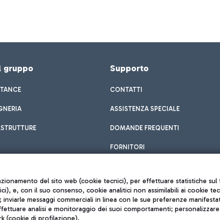
el gruppo
Supporto
STANCE
CONTATTI
GNERIA
ASSISTENZA SPECIALE
ASTRUTTURE
DOMANDE FREQUENTI
FORNITORI
unzionamento del sito web (cookie tecnici), per effettuare statistiche s
nici), e, con il suo consenso, cookie analitici non assimilabili ai cookie te
inviarle messaggi commerciali in linea con le sue preferenze manifestate 
effettuare analisi e monitoraggio dei suoi comportamenti; personalizzare g
k (cookie di profilazione).