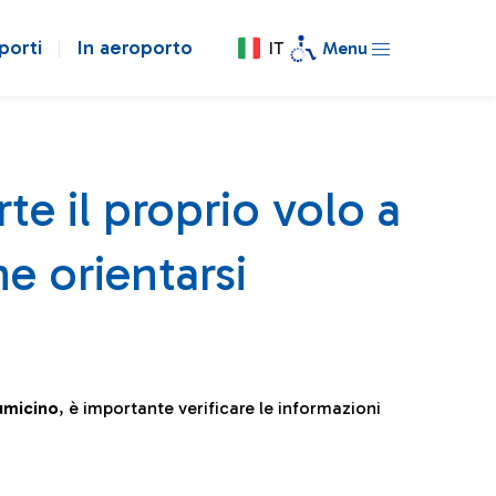
porti
In aeroporto
IT
Menu
te il proprio volo a
e orientarsi
iumicino
, è importante verificare le informazioni