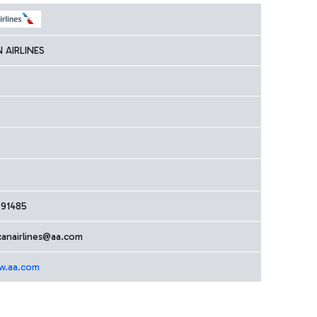
 AIRLINES
591485
canairlines@aa.com
w.aa.com