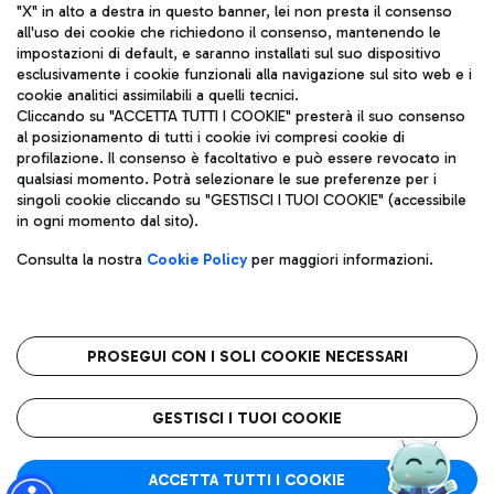
"X" in alto a destra in questo banner, lei non presta il consenso
all'uso dei cookie che richiedono il consenso, mantenendo le
impostazioni di default, e saranno installati sul suo dispositivo
esclusivamente i cookie funzionali alla navigazione sul sito web e i
Aeroporti di Roma S.p.A. - Società soggetta a direzione e
cookie analitici assimilabili a quelli tecnici.
coordinamento di Mundys S.p.A.
Cliccando su "ACCETTA TUTTI I COOKIE" presterà il suo consenso
al posizionamento di tutti i cookie ivi compresi cookie di
Codice fiscale e Registro delle Imprese di Roma 13032990155 P.
profilazione. Il consenso è facoltativo e può essere revocato in
IVA 06572251004
qualsiasi momento. Potrà selezionare le sue preferenze per i
Capitale sociale 62.224.743,00 int. vers.
singoli cookie cliccando su "GESTISCI I TUOI COOKIE" (accessibile
Sede legale: Via Pier Paolo Racchetti 1 - 00054 Fiumicino (RM)
in ogni momento dal sito).
telefono +39 06 65951
Privacy policy
Note legali
Consulta la nostra
Cookie Policy
per maggiori informazioni.
Mappa sito
Accessibilità
Roma FCO
L'aeroporto stellato
PROSEGUI CON I SOLI COOKIE NECESSARI
QUALITÀ
SOSTENIBILITÀ
INNOVAZIONE
GESTISCI I TUOI COOKIE
ACCETTA TUTTI I COOKIE