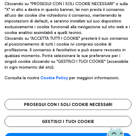
Cliccando su "PROSEGUI CON I SOLI COOKIE NECESSARI" o sulla
"X" in alto a destra in questo banner, lei non presta il consenso
all'uso dei cookie che richiedono il consenso, mantenendo le
impostazioni di default, e saranno installati sul suo dispositivo
esclusivamente i cookie funzionali alla navigazione sul sito web e i
Aeroporti di Roma S.p.A. - Società soggetta a direzione e
cookie analitici assimilabili a quelli tecnici.
coordinamento di Mundys S.p.A.
Cliccando su "ACCETTA TUTTI I COOKIE" presterà il suo consenso
al posizionamento di tutti i cookie ivi compresi cookie di
Codice fiscale e Registro delle Imprese di Roma 13032990155 P.
profilazione. Il consenso è facoltativo e può essere revocato in
IVA 06572251004
qualsiasi momento. Potrà selezionare le sue preferenze per i
Capitale sociale 62.224.743,00 int. vers.
singoli cookie cliccando su "GESTISCI I TUOI COOKIE" (accessibile
Sede legale: Via Pier Paolo Racchetti 1 - 00054 Fiumicino (RM)
in ogni momento dal sito).
telefono +39 06 65951
Privacy policy
Note legali
Consulta la nostra
Cookie Policy
per maggiori informazioni.
Mappa sito
Accessibilità
Roma FCO
L'aeroporto stellato
PROSEGUI CON I SOLI COOKIE NECESSARI
QUALITÀ
SOSTENIBILITÀ
INNOVAZIONE
GESTISCI I TUOI COOKIE