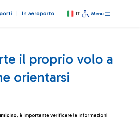
porti
In aeroporto
IT
Menu
te il proprio volo a
e orientarsi
iumicino
, è importante verificare le informazioni