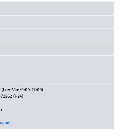
5 (Lun-Ven/9:00-17:00)
472262 (H24)
ca
a.com