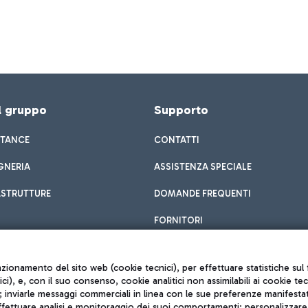
el gruppo
Supporto
STANCE
CONTATTI
GNERIA
ASSISTENZA SPECIALE
ASTRUTTURE
DOMANDE FREQUENTI
FORNITORI
unzionamento del sito web (cookie tecnici), per effettuare statistiche s
nici), e, con il suo consenso, cookie analitici non assimilabili ai cookie te
inviarle messaggi commerciali in linea con le sue preferenze manifestate 
effettuare analisi e monitoraggio dei suoi comportamenti; personalizzare g