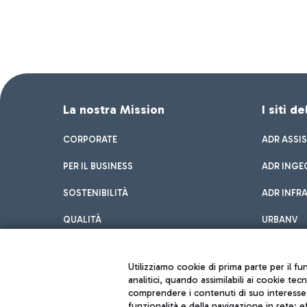
La nostra Mission
I siti d
CORPORATE
ADR ASSI
PER IL BUSINESS
ADR INGE
SOSTENIBILITÀ
ADR INFR
QUALITÀ
URBANV
INNOVATION
Utilizziamo cookie di prima parte per il f
analitici, quando assimilabili ai cookie tec
comprendere i contenuti di suo interesse; 
funzionalità e della navigazione in rete; 