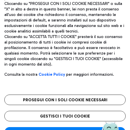
Cliccando su "PROSEGUI CON I SOLI COOKIE NECESSARI" o sulla
"X" in alto a destra in questo banner, lei non presta il consenso
all'uso dei cookie che richiedono il consenso, mantenendo le
impostazioni di default, e saranno installati sul suo dispositivo
esclusivamente i cookie funzionali alla navigazione sul sito web e i
Aeroporti di Roma S.p.A. - Società soggetta a direzione e
cookie analitici assimilabili a quelli tecnici.
coordinamento di Mundys S.p.A.
Cliccando su "ACCETTA TUTTI I COOKIE" presterà il suo consenso
al posizionamento di tutti i cookie ivi compresi cookie di
Codice fiscale e Registro delle Imprese di Roma 13032990155 P.
profilazione. Il consenso è facoltativo e può essere revocato in
IVA 06572251004
qualsiasi momento. Potrà selezionare le sue preferenze per i
Capitale sociale 62.224.743,00 int. vers.
singoli cookie cliccando su "GESTISCI I TUOI COOKIE" (accessibile
Sede legale: Via Pier Paolo Racchetti 1 - 00054 Fiumicino (RM)
in ogni momento dal sito).
telefono +39 06 65951
Privacy policy
Note legali
Consulta la nostra
Cookie Policy
per maggiori informazioni.
Mappa sito
Accessibilità
Roma FCO
L'aeroporto stellato
PROSEGUI CON I SOLI COOKIE NECESSARI
QUALITÀ
SOSTENIBILITÀ
INNOVAZIONE
GESTISCI I TUOI COOKIE