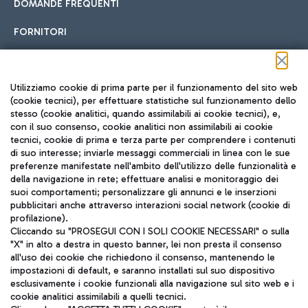
DOMANDE FREQUENTI
FORNITORI
Seguici sui social
Utilizziamo cookie di prima parte per il funzionamento del sito web
(cookie tecnici), per effettuare statistiche sul funzionamento dello
stesso (cookie analitici, quando assimilabili ai cookie tecnici), e,
con il suo consenso, cookie analitici non assimilabili ai cookie
tecnici, cookie di prima e terza parte per comprendere i contenuti
di suo interesse; inviarle messaggi commerciali in linea con le sue
TRAVEL JOURNAL
preferenze manifestate nell'ambito dell'utilizzo delle funzionalità e
della navigazione in rete; effettuare analisi e monitoraggio dei
ITA
suoi comportamenti; personalizzare gli annunci e le inserzioni
pubblicitari anche attraverso interazioni social network (cookie di
profilazione).
Cliccando su "PROSEGUI CON I SOLI COOKIE NECESSARI" o sulla
"X" in alto a destra in questo banner, lei non presta il consenso
all'uso dei cookie che richiedono il consenso, mantenendo le
impostazioni di default, e saranno installati sul suo dispositivo
esclusivamente i cookie funzionali alla navigazione sul sito web e i
Aeroporti di Roma S.p.A. - Società soggetta a direzione e
cookie analitici assimilabili a quelli tecnici.