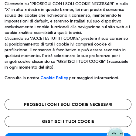
Cliccando su "PROSEGUI CON I SOLI COOKIE NECESSARI" o sulla
"X" in alto a destra in questo banner, lei non presta il consenso
all'uso dei cookie che richiedono il consenso, mantenendo le
impostazioni di default, e saranno installati sul suo dispositivo
esclusivamente i cookie funzionali alla navigazione sul sito web e i
Aeroporti di Roma S.p.A. - Società soggetta a direzione e
cookie analitici assimilabili a quelli tecnici.
coordinamento di Mundys S.p.A.
Cliccando su "ACCETTA TUTTI I COOKIE" presterà il suo consenso
al posizionamento di tutti i cookie ivi compresi cookie di
Codice fiscale e Registro delle Imprese di Roma 13032990155 P.
profilazione. Il consenso è facoltativo e può essere revocato in
IVA 06572251004
qualsiasi momento. Potrà selezionare le sue preferenze per i
Capitale sociale 62.224.743,00 int. vers.
singoli cookie cliccando su "GESTISCI I TUOI COOKIE" (accessibile
Sede legale: Via Pier Paolo Racchetti 1 - 00054 Fiumicino (RM)
in ogni momento dal sito).
telefono +39 06 65951
Privacy policy
Note legali
Consulta la nostra
Cookie Policy
per maggiori informazioni.
Mappa sito
Accessibilità
Roma FCO
L'aeroporto stellato
PROSEGUI CON I SOLI COOKIE NECESSARI
QUALITÀ
SOSTENIBILITÀ
INNOVAZIONE
GESTISCI I TUOI COOKIE