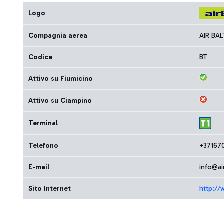
Logo
Compagnia aerea
AIR BA
Codice
BT
Attivo su Fiumicino
Attivo su Ciampino
Terminal
Telefono
+37167
E-mail
info@air
Sito Internet
http://