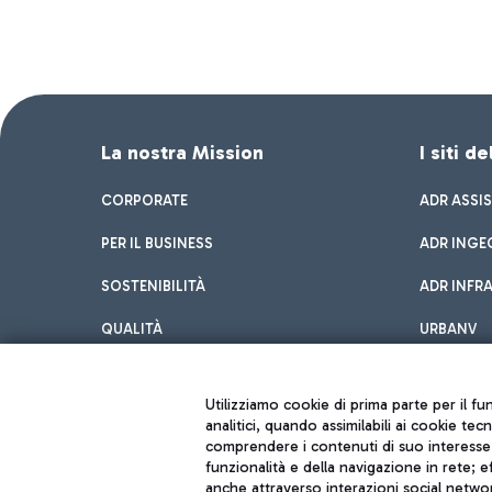
La nostra Mission
I siti d
CORPORATE
ADR ASSI
PER IL BUSINESS
ADR INGE
SOSTENIBILITÀ
ADR INFR
QUALITÀ
URBANV
INNOVATION
Utilizziamo cookie di prima parte per il f
analitici, quando assimilabili ai cookie tec
comprendere i contenuti di suo interesse; 
funzionalità e della navigazione in rete; 
anche attraverso interazioni social networ