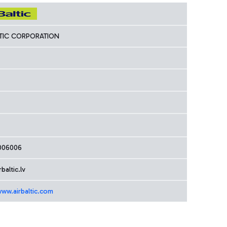
LTIC CORPORATION
006006
baltic.lv
www.airbaltic.com