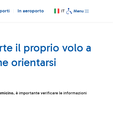
porti
In aeroporto
IT
Menu
te il proprio volo a
e orientarsi
iumicino
, è importante verificare le informazioni