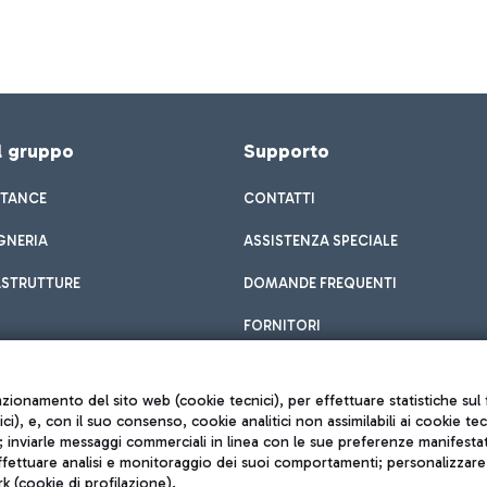
el gruppo
Supporto
STANCE
CONTATTI
GNERIA
ASSISTENZA SPECIALE
ASTRUTTURE
DOMANDE FREQUENTI
FORNITORI
unzionamento del sito web (cookie tecnici), per effettuare statistiche s
nici), e, con il suo consenso, cookie analitici non assimilabili ai cookie te
inviarle messaggi commerciali in linea con le sue preferenze manifestate 
effettuare analisi e monitoraggio dei suoi comportamenti; personalizzare g
k (cookie di profilazione).