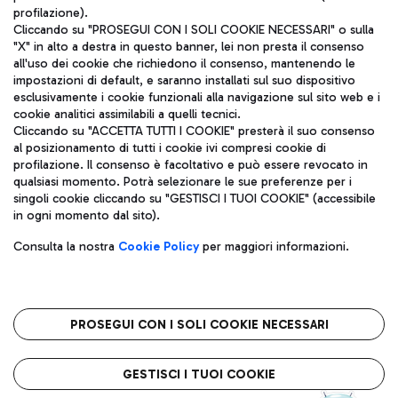
profilazione).
Cliccando su "PROSEGUI CON I SOLI COOKIE NECESSARI" o sulla
"X" in alto a destra in questo banner, lei non presta il consenso
all'uso dei cookie che richiedono il consenso, mantenendo le
impostazioni di default, e saranno installati sul suo dispositivo
esclusivamente i cookie funzionali alla navigazione sul sito web e i
Aeroporti di Roma S.p.A. - Società soggetta a direzione e
cookie analitici assimilabili a quelli tecnici.
coordinamento di Mundys S.p.A.
Cliccando su "ACCETTA TUTTI I COOKIE" presterà il suo consenso
al posizionamento di tutti i cookie ivi compresi cookie di
Codice fiscale e Registro delle Imprese di Roma 13032990155 P.
profilazione. Il consenso è facoltativo e può essere revocato in
IVA 06572251004
qualsiasi momento. Potrà selezionare le sue preferenze per i
Capitale sociale 62.224.743,00 int. vers.
singoli cookie cliccando su "GESTISCI I TUOI COOKIE" (accessibile
Sede legale: Via Pier Paolo Racchetti 1 - 00054 Fiumicino (RM)
in ogni momento dal sito).
telefono +39 06 65951
Privacy policy
Note legali
Consulta la nostra
Cookie Policy
per maggiori informazioni.
Mappa sito
Accessibilità
Roma FCO
L'aeroporto stellato
PROSEGUI CON I SOLI COOKIE NECESSARI
QUALITÀ
SOSTENIBILITÀ
INNOVAZIONE
GESTISCI I TUOI COOKIE