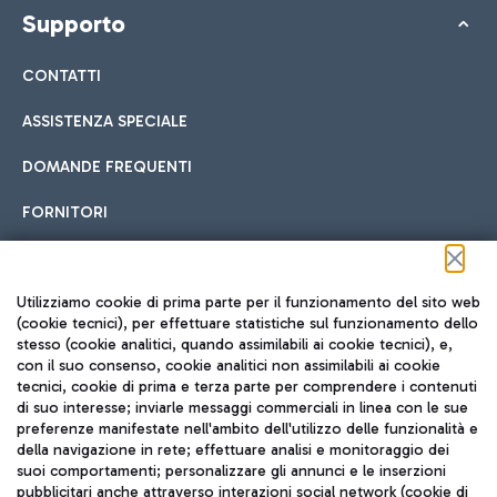
Supporto
CONTATTI
ASSISTENZA SPECIALE
DOMANDE FREQUENTI
FORNITORI
Seguici sui social
Utilizziamo cookie di prima parte per il funzionamento del sito web
(cookie tecnici), per effettuare statistiche sul funzionamento dello
stesso (cookie analitici, quando assimilabili ai cookie tecnici), e,
con il suo consenso, cookie analitici non assimilabili ai cookie
tecnici, cookie di prima e terza parte per comprendere i contenuti
di suo interesse; inviarle messaggi commerciali in linea con le sue
TRAVEL JOURNAL
preferenze manifestate nell'ambito dell'utilizzo delle funzionalità e
della navigazione in rete; effettuare analisi e monitoraggio dei
ITA
suoi comportamenti; personalizzare gli annunci e le inserzioni
pubblicitari anche attraverso interazioni social network (cookie di