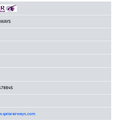
RWAYS
578845
w.qatarairways.com