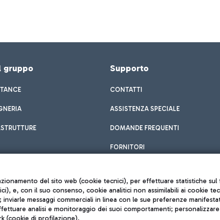
el gruppo
Supporto
STANCE
CONTATTI
GNERIA
ASSISTENZA SPECIALE
ASTRUTTURE
DOMANDE FREQUENTI
FORNITORI
unzionamento del sito web (cookie tecnici), per effettuare statistiche s
nici), e, con il suo consenso, cookie analitici non assimilabili ai cookie te
inviarle messaggi commerciali in linea con le sue preferenze manifestate 
effettuare analisi e monitoraggio dei suoi comportamenti; personalizzare g
k (cookie di profilazione).