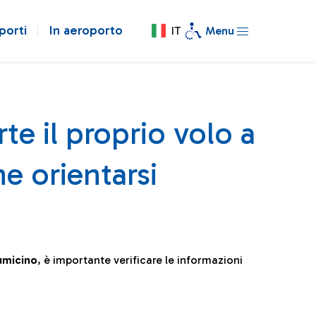
porti
In aeroporto
IT
Menu
te il proprio volo a
e orientarsi
iumicino
, è importante verificare le informazioni