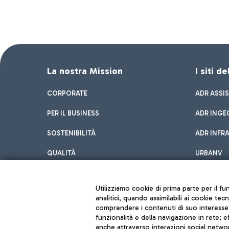
La nostra Mission
I siti d
CORPORATE
ADR ASSI
PER IL BUSINESS
ADR INGE
SOSTENIBILITÀ
ADR INFR
QUALITÀ
URBANV
INNOVATION
Utilizziamo cookie di prima parte per il f
analitici, quando assimilabili ai cookie tec
comprendere i contenuti di suo interesse; 
funzionalità e della navigazione in rete; 
anche attraverso interazioni social networ