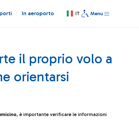
porti
In aeroporto
IT
Menu
te il proprio volo a
e orientarsi
iumicino
, è importante verificare le informazioni