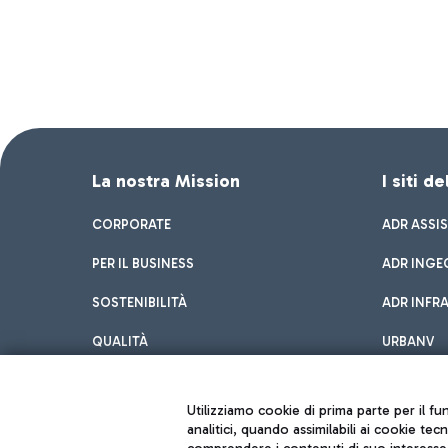
La nostra Mission
I siti d
CORPORATE
ADR ASSI
PER IL BUSINESS
ADR INGE
SOSTENIBILITÀ
ADR INFR
QUALITÀ
URBANV
INNOVATION
Utilizziamo cookie di prima parte per il f
analitici, quando assimilabili ai cookie tec