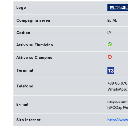
Logo
Compagnia aerea
EL AL
Codice
LY
Attivo su Fiumicino
Attivo su Ciampino
Terminal
+39 06 976
Telefono
WhatsApp: 
italycustom
E-mail
lyFCOap@ela
Sito Internet
http://www