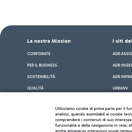
La nostra Mission
I siti d
CORPORATE
ADR ASSI
PER IL BUSINESS
ADR INGE
SOSTENIBILITÀ
ADR INFR
QUALITÀ
URBANV
INNOVATION
Utilizziamo cookie di prima parte per il f
analitici, quando assimilabili ai cookie tec
comprendere i contenuti di suo interesse; 
funzionalità e della navigazione in rete; 
anche attraverso interazioni social networ