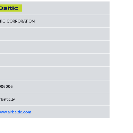
LTIC CORPORATION
006006
baltic.lv
www.airbaltic.com