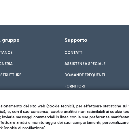
el gruppo
Supporto
STANCE
CONTATTI
GNERIA
ASSISTENZA SPECIALE
ASTRUTTURE
DOMANDE FREQUENTI
FORNITORI
unzionamento del sito web (cookie tecnici), per effettuare statistiche s
nici), e, con il suo consenso, cookie analitici non assimilabili ai cookie te
inviarle messaggi commerciali in linea con le sue preferenze manifestate 
effettuare analisi e monitoraggio dei suoi comportamenti; personalizzare g
k (cookie di profilazione).