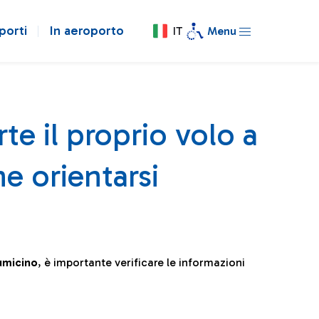
porti
In aeroporto
IT
Menu
te il proprio volo a
e orientarsi
iumicino
, è importante verificare le informazioni