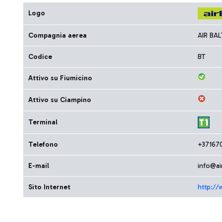
Logo
Compagnia aerea
AIR BA
Codice
BT
Attivo su Fiumicino
Attivo su Ciampino
Terminal
Telefono
+37167
E-mail
info@air
Sito Internet
http://