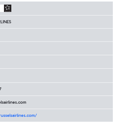
RLINES
7
lsairlines.com
usselsairlines.com/