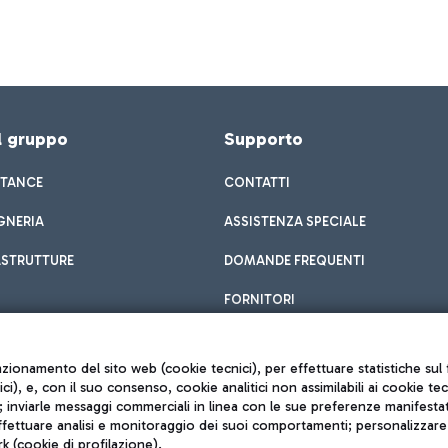
el gruppo
Supporto
STANCE
CONTATTI
GNERIA
ASSISTENZA SPECIALE
ASTRUTTURE
DOMANDE FREQUENTI
FORNITORI
unzionamento del sito web (cookie tecnici), per effettuare statistiche s
nici), e, con il suo consenso, cookie analitici non assimilabili ai cookie te
inviarle messaggi commerciali in linea con le sue preferenze manifestate 
effettuare analisi e monitoraggio dei suoi comportamenti; personalizzare g
k (cookie di profilazione).