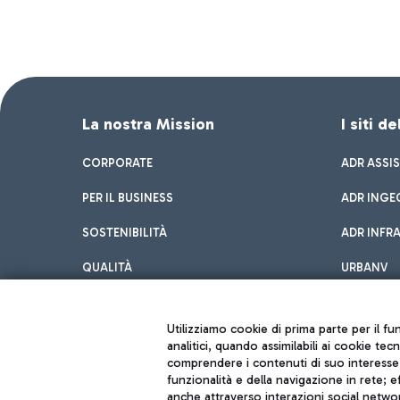
La nostra Mission
I siti d
CORPORATE
ADR ASSI
PER IL BUSINESS
ADR INGE
SOSTENIBILITÀ
ADR INFR
QUALITÀ
URBANV
INNOVATION
Utilizziamo cookie di prima parte per il f
analitici, quando assimilabili ai cookie tec
comprendere i contenuti di suo interesse; 
funzionalità e della navigazione in rete; 
anche attraverso interazioni social networ