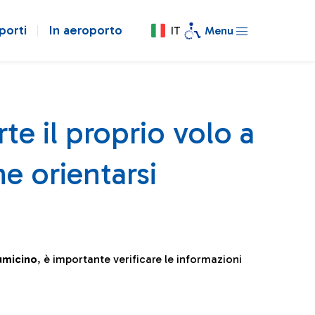
porti
In aeroporto
IT
Menu
te il proprio volo a
e orientarsi
iumicino
, è importante verificare le informazioni