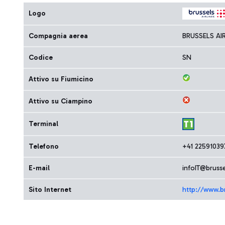
Logo
Compagnia aerea
BRUSSELS AI
Codice
SN
Attivo su Fiumicino
Attivo su Ciampino
Terminal
Telefono
+41 22591039
E-mail
infoIT@brusse
Sito Internet
http://www.br